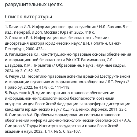
разрушительных целях.
Список литературы
1. Бачило И.Л. Информационное право : учебник / И.Л. Бачило. 5-е
изд., перераб. и доп. Москва : Юрайт, 2025. 419 с.
2. Лопатин В.Н. Информационная безопасность России :
диссертация доктора юридических наук / В.Н. Лопатин. Санкт-
Петербург, 2000. 433 с.
3. Рагимханова К.Т. Конституционно-правовые основы обеспечения
информационной безопасности РФ / К.Т. Рагимханова, С.Я.
Давудова, К.М. Пирметов // Образование. Наука. Научные кадры.
2024. № 2. С. 62–67.
4. Рекун Л.Т. Теоретико-правовые аспекты вредной (деструктивной)
информации в условиях информационного общества / Л.Т. Рекун //
Право.by. 2022. № 4 (78). С. 111–118.
5. Рыдченко К.Д. Административно-правовое обеспечение
информационно-психологической безопасности органами
внутренних дел Российской Федерации : автореферат диссертации
кандидата юридических наук / К.Д. Рыдченко. Воронеж, 2011. 23 с.
6. Смирнов А.А. Проблемы формирования системы правового
обеспечения информационно-психологической безопасности / А.А.
Смирнов // Труды Института государства и права Российской
академии наук. 2022. Т. 17. № 5. С. 82–107.