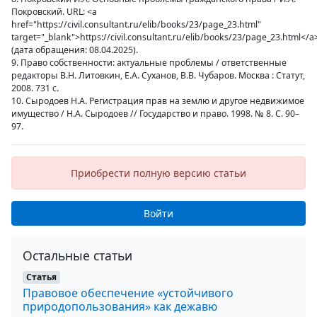
Покровский. URL: <a
href="https://civil.consultant.ru/elib/books/23/page_23.html"
target="_blank">https://civil.consultant.ru/elib/books/23/page_23.html</a
(дата обращения: 08.04.2025).
9. Право собственности: актуальные проблемы / ответственные
редакторы В.Н. Литовкин, Е.А. Суханов, В.В. Чубаров. Москва : Статут,
2008. 731 с.
10. Сыродоев Н.А. Регистрация прав на землю и другое недвижимое
имущество / Н.А. Сыродоев // Государство и право. 1998. № 8. С. 90–
97.
Приобрести полную версию статьи
Войти
Остальные статьи
Статья
Правовое обеспечение «устойчивого
природопользования» как дежавю