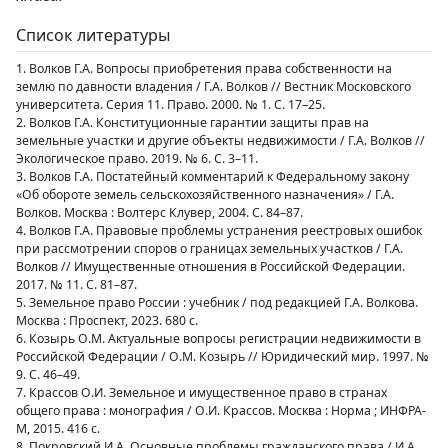
Список литературы
1. Волков Г.А. Вопросы приобретения права собственности на
землю по давности владения / Г.А. Волков // Вестник Московского
университета. Серия 11. Право. 2000. № 1. С. 17–25.
2. Волков Г.А. Конституционные гарантии защиты прав на
земельные участки и другие объекты недвижимости / Г.А. Волков //
Экологическое право. 2019. № 6. С. 3–11.
3. Волков Г.А. Постатейный комментарий к Федеральному закону
«Об обороте земель сельскохозяйственного назначения» / Г.А.
Волков. Москва : Волтерс Клувер, 2004. С. 84–87.
4. Волков Г.А. Правовые проблемы устранения реестровых ошибок
при рассмотрении споров о границах земельных участков / Г.А.
Волков // Имущественные отношения в Российской Федерации.
2017. № 11. С. 81–87.
5. Земельное право России : учебник / под редакцией Г.А. Волкова.
Москва : Проспект, 2023. 680 с.
6. Козырь О.М. Актуальные вопросы регистрации недвижимости в
Российской Федерации / О.М. Козырь // Юридический мир. 1997. №
9. С. 46–49.
7. Крассов О.И. Земельное и имущественное право в странах
общего права : монография / О.И. Крассов. Москва : Норма ; ИНФРА-
М, 2015. 416 с.
8. Покровский И.А. Основные проблемы гражданского права / И.А.