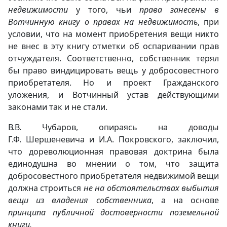
недвижимости
у того, чьи
права занесены в
Вотчинную книгу о правах на недвижимость
, при
условии, что на момент приобретения вещи никто
не внес в эту книгу отметки об оспаривании прав
отчуждателя. Соответственно, собственник терял
бы право виндицировать вещь у добросовестного
приобретателя. Но и проект Гражданского
уложения, и Вотчинный устав действующими
законами так и не стали.
В.В. Чубаров, опираясь на доводы
Г.Ф. Шершеневича и И.А. Покровского, заключил,
что дореволюционная правовая доктрина была
единодушна во мнении о том, что защита
добросовестного приобретателя недвижимой вещи
должна строиться
не на обстоятельствах выбытия
вещи из владения собственника
, а на основе
принципа публичной достоверности поземельной
книги
.