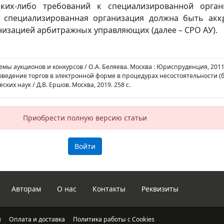
ких-либо требований к специализированной орган
о специализированная организация должна быть акк
изацией арбитражных управляющих (далее – СРО АУ).
мы аукционов и конкурсов / О.А. Беляева. Москва : Юриспруденция, 2011.
оведение торгов в электронной форме в процедурах несостоятельности (б
их наук / Д.В. Ершов. Москва, 2019. 258 с.
Приобрести полную версию статьи
Войти
Авторам
О нас
Контакты
Реквизиты
и
Оплата и доставка
Политика работы с Cookies