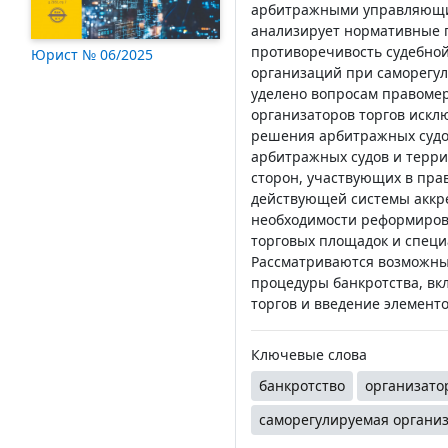
арбитражными управляющим
анализирует нормативные п
противоречивость судебной
Юрист № 06/2025
организаций при саморегу
уделено вопросам правомер
организаторов торгов искл
решения арбитражных судов
арбитражных судов и терр
сторон, участвующих в пра
действующей системы аккре
необходимости реформирова
торговых площадок и спец
Рассматриваются возможны
процедуры банкротства, вк
торгов и введение элемент
Ключевые слова
банкротство
организато
саморегулируемая органи