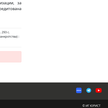
изации, за
редитована
 293 с.
анкротства) :
© ИГ ЮРИСТ