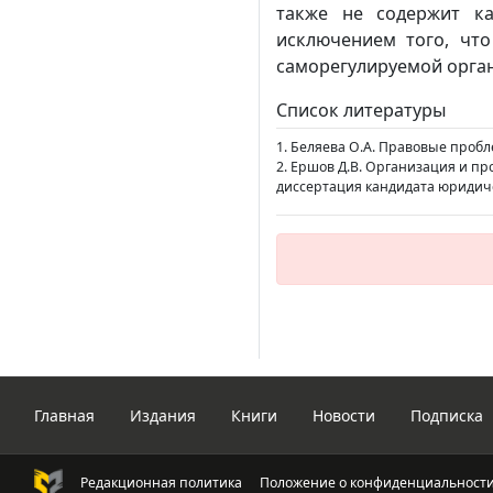
также не содержит ка
исключением того, чт
саморегулируемой орган
Список литературы
1. Беляева О.А. Правовые пробле
2. Ершов Д.В. Организация и пр
диссертация кандидата юридическ
Главная
Издания
Книги
Новости
Подписка
Редакционная политика
Положение о конфиденциальност