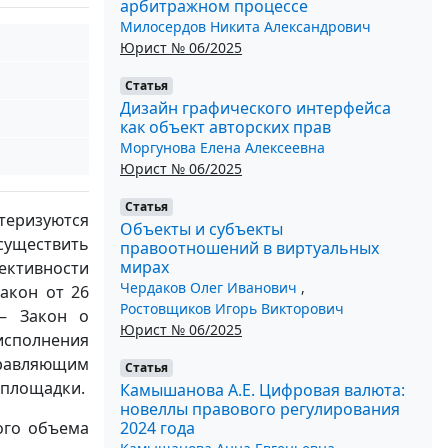
арбитражном процессе
Милосердов Никита Александрович
Юрист № 06/2025
Статья
Дизайн графического интерфейса
как объект авторских прав
Моргунова Елена Алексеевна
Юрист № 06/2025
Статья
теризуются
Объекты и субъекты
существить
правоотношений в виртуальных
мирах
ективности
Чердаков Олег Иванович
,
акон от 26
Ростовщиков Игорь Викторович
 – Закон о
Юрист № 06/2025
исполнения
равляющим
Статья
 площадки.
Камышанова А.Е. Цифровая валюта:
новеллы правового регулирования
2024 года
ого объема