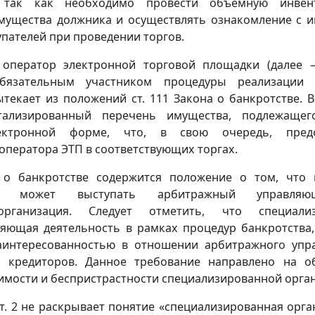
 так как необходимо провести объемную инвент
мущества должника и осуществлять ознакомление с 
пателей при проведении торгов.
 оператор электронной торговой площадки (далее –
обязательным участником процедуры реализации 
текает из положений ст. 111 Закона о банкротстве. 
тализированный перечень имущества, подлежащег
ектронной форме, что, в свою очередь, предо
оператора ЭТП в соответствующих торгах.
а о банкротстве содержится положение о том, что 
гов может выступать арбитражный управля
организация. Следует отметить, что специализ
ляющая деятельность в рамках процедур банкротства,
заинтересованностью в отношении арбитражного упр
о кредиторов. Данное требование направлено на о
имости и беспристрастности специализированной орга
ст. 2 не раскрывает понятие «специализированная орга