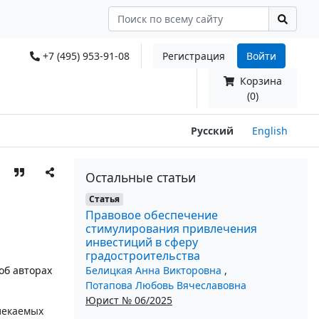
+7 (495) 953-91-08
Регистрация
Войти
Корзина
(0)
Русский
English
Остальные статьи
Статья
Правовое обеспечение
стимулирования привлечения
инвестиций в сферу
градостроительства
Белицкая Анна Викторовна
,
об авторах
Потапова Любовь Вячеславовна
Юрист № 06/2025
лекаемых