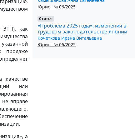
Камышанова Анна Евгеньевна
аризацию,
Юрист № 06/2025
имуществом
Статья
«Проблема 2025 года»: изменения в
 ЭТП), как
трудовом законодательстве Японии
имущества
Кочеткова Ирэна Витальевна
В указанной
Юрист № 06/2025
о продаже
пределяет
в качестве
ющий или
ированная
 не вправе
авляющего,
беспечение
низации.
низация», а