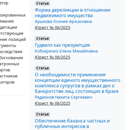
втор
Статья
Форма дереликции в отношении
недвижимого имущества
лизированных
имание
Арыкова Ксения Аржановна
едитации
Юрист № 06/2025
ветствующие
Статья
ение позиций
Гудвилл как презумпция
гументы
Кобзаренко Елена Михайловна
оследствия
Юрист № 06/2025
обоснование
ектронных
Статья
ргов.
О необходимости применения
астников
концепции единого имущественного
заторов
комплекса супругов в рамках дел о
банкротстве лиц, состоящих в браке
Радионов Никита Сергеевич
Юрист № 06/2025
Статья
Обеспечение баланса частных и
публичных интересов в