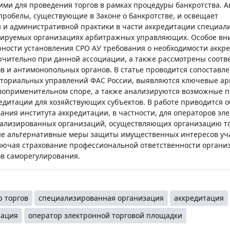
и для проведения торгов в рамках процедуры банкротства. А
робелы, существующие в Законе о банкротстве, и освещает
 и административной практики в части аккредитации специа
лируемых организациях арбитражных управляющих. Особое вн
ности установления СРО АУ требования о необходимости аккр
ючительно при данной ассоциации, а также рассмотрены соот
 и антимонопольных органов. В статье проводится сопоставл
иториальных управлений ФАС России, выявляются ключевые ар
воприменительном споре, а также анализируются возможные п
дитации для хозяйствующих субъектов. В работе приводится 
ния института аккредитации, в частности, для операторов эл
иализированных организаций, осуществляющих организацию то
е альтернативные меры защиты имущественных интересов уч
лючая страхование профессиональной ответственности органи
ов саморегулирования.
р торгов
специализированная организация
аккредитация
зация
оператор электронной торговой площадки