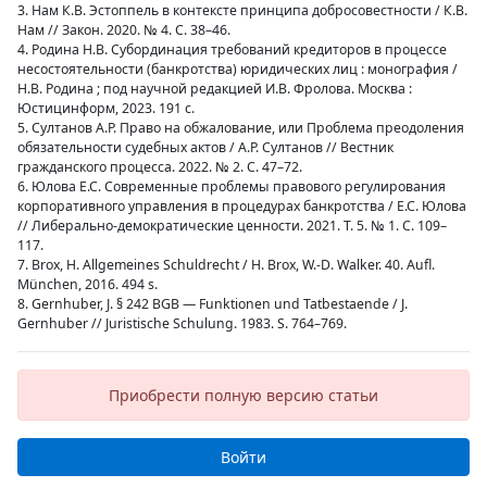
3. Нам К.В. Эстоппель в контексте принципа добросовестности / К.В.
Нам // Закон. 2020. № 4. С. 38–46.
4. Родина Н.В. Субординация требований кредиторов в процессе
несостоятельности (банкротства) юридических лиц : монография /
Н.В. Родина ; под научной редакцией И.В. Фролова. Москва :
Юстицинформ, 2023. 191 с.
5. Султанов А.Р. Право на обжалование, или Проблема преодоления
обязательности судебных актов / А.Р. Султанов // Вестник
гражданского процесса. 2022. № 2. С. 47–72.
6. Юлова Е.С. Современные проблемы правового регулирования
корпоративного управления в процедурах банкротства / Е.С. Юлова
// Либерально-демократические ценности. 2021. Т. 5. № 1. С. 109–
117.
7. Brox, H. Allgemeines Schuldrecht / H. Brox, W.-D. Walker. 40. Aufl.
Мünchen, 2016. 494 s.
8. Gernhuber, J. § 242 BGB — Funktionen und Tatbestaende / J.
Gernhuber // Juristische Schulung. 1983. S. 764–769.
Приобрести полную версию статьи
Войти