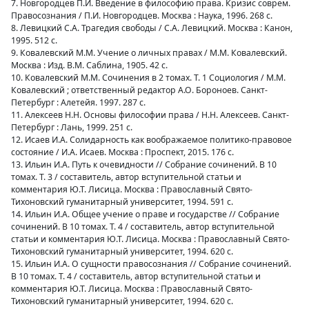
7. Новгородцев П.И. Введение в философию права. Кризис соврем.
Правосознания / П.И. Новгородцев. Москва : Наука, 1996. 268 с.
8. Левицкий С.А. Трагедия свободы / С.А. Левицкий. Москва : Канон,
1995. 512 c.
9. Ковалевский М.М. Учение о личных правах / М.М. Ковалевский.
Москва : Изд. В.М. Саблина, 1905. 42 с.
10. Ковалевский М.М. Сочинения в 2 томах. Т. 1 Социология / М.М.
Ковалевский ; ответственный редактор А.О. Бороноев. Санкт-
Петербург : Алетейя. 1997. 287 с.
11. Алексеев Н.Н. Основы философии права / Н.Н. Алексеев. Санкт-
Петербург : Лань, 1999. 251 с.
12. Исаев И.А. Солидарность как воображаемое политико-правовое
состояние / И.А. Исаев. Москва : Проспект, 2015. 176 с.
13. Ильин И.А. Путь к очевидности // Собрание сочинений. В 10
томах. Т. 3 / составитель, автор вступительной статьи и
комментария Ю.Т. Лисица. Москва : Православный Свято-
Тихоновский гуманитарный университет, 1994. 591 с.
14. Ильин И.А. Общее учение о праве и государстве // Собрание
сочинений. В 10 томах. Т. 4 / составитель, автор вступительной
статьи и комментария Ю.Т. Лисица. Москва : Православный Свято-
Тихоновский гуманитарный университет, 1994. 620 с.
15. Ильин И.А. О сущности правосознания // Собрание сочинений.
В 10 томах. Т. 4 / составитель, автор вступительной статьи и
комментария Ю.Т. Лисица. Москва : Православный Свято-
Тихоновский гуманитарный университет, 1994. 620 с.