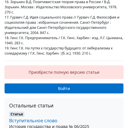
16. Зорькин В.Д. Позитивистская теория права в России / В.Д.
Зорькин. Москва : Издательство Московского университета, 1978.
270 с.
17. Гурвич Г.Д. Идея социального права // Гурвич Г.Д. Философия и
социология права : избранные сочинения. Санкт-Петербург :
Издательский дом Санкт-Петербургского государственного
университета, 2004. 847 с.
18. Гинс Г.К. Предприниматель / Г.К. Гинс. Харбин : изд. Л.Г. Цыкмана,
1940. 283 с.
19. Гинс Г.К. На путях к государству будущего: от либерализма к
солидаризму / Г.К. Гинс. Харбин : [б. и.]. 1930. 210 с.
Приобрести полную версию статьи
Войти
Остальные статьи
Статья
Вступительное слово
История государства и права № 06/2025