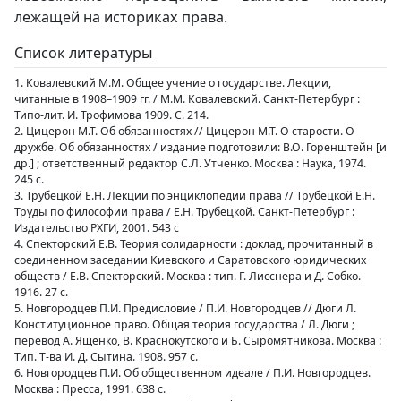
лежащей на историках права.
Список литературы
1. Ковалевский М.М. Общее учение о государстве. Лекции,
читанные в 1908–1909 гг. / М.М. Ковалевский. Санкт-Петербург :
Типо-лит. И. Трофимова 1909. С. 214.
2. Цицерон М.Т. Об обязанностях // Цицерон М.Т. О старости. О
дружбе. Об обязанностях / издание подготовили: В.О. Горенштейн [и
др.] ; ответственный редактор С.Л. Утченко. Москва : Наука, 1974.
245 с.
3. Трубецкой Е.Н. Лекции по энциклопедии права // Трубецкой Е.Н.
Труды по философии права / Е.Н. Трубецкой. Санкт-Петербург :
Издательство РХГИ, 2001. 543 с
4. Спекторский Е.В. Теория солидарности : доклад, прочитанный в
соединенном заседании Киевского и Саратовского юридических
обществ / Е.В. Спекторский. Москва : тип. Г. Лисснера и Д. Собко.
1916. 27 с.
5. Новгородцев П.И. Предисловие / П.И. Новгородцев // Дюги Л.
Конституционное право. Общая теория государства / Л. Дюги ;
перевод А. Ященко, В. Краснокутского и Б. Сыромятникова. Москва :
Тип. Т-ва И. Д. Сытина. 1908. 957 с.
6. Новгородцев П.И. Об общественном идеале / П.И. Новгородцев.
Москва : Пресса, 1991. 638 с.