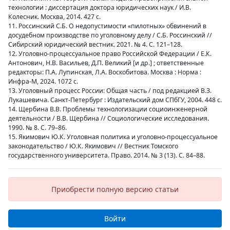
технологии : диссертация доктора юридических наук / И.В.
Колесник. Москва, 2014. 427 с.
11. Россинский С.Б. О недопустимости «пилотных» обвинений в
досудебном производстве по уголовному делу / С.Б. Россинский //
Сибирский юридический вестник. 2021. № 4. С. 121–128.
12. Уголовно-процессуальное право Российской Федерации / Е.К.
Антонович, Н.В. Васильев, Д.П. Великий [и др.] ; ответственные
редакторы: П.А. Лупинская, Л.А. Воскобитова. Москва : Норма :
Инфра-М, 2024. 1072 с.
13. Уголовный процесс России: Общая часть / под редакцией В.З.
Лукашевича. Санкт-Петербург : Издательский дом СПбГУ, 2004. 448 с.
14. Щербина В.В. Проблемы технологизации социоинженерной
деятельности / В.В. Щербина // Социологические исследования.
1990. № 8. С. 79–86.
15. Якимович Ю.К. Уголовная политика и уголовно-процессуальное
законодательство / Ю.К. Якимович // Вестник Томского
государственного университета. Право. 2014. № 3 (13). С. 84–88.
Приобрести полную версию статьи
Войти