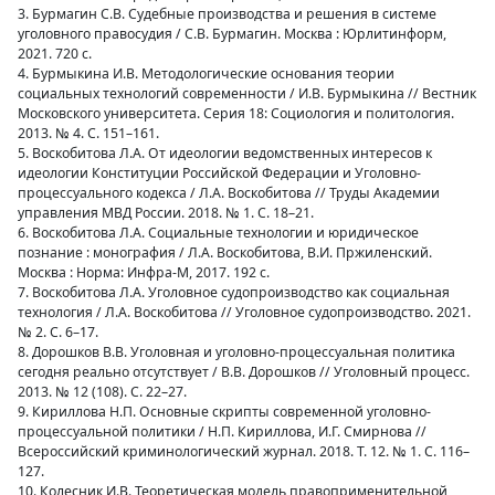
3. Бурмагин С.В. Судебные производства и решения в системе
уголовного правосудия / С.В. Бурмагин. Москва : Юрлитинформ,
2021. 720 с.
4. Бурмыкина И.В. Методологические основания теории
социальных технологий современности / И.В. Бурмыкина // Вестник
Московского университета. Серия 18: Социология и политология.
2013. № 4. С. 151–161.
5. Воскобитова Л.А. От идеологии ведомственных интересов к
идеологии Конституции Российской Федерации и Уголовно-
процессуального кодекса / Л.А. Воскобитова // Труды Академии
управления МВД России. 2018. № 1. С. 18–21.
6. Воскобитова Л.А. Социальные технологии и юридическое
познание : монография / Л.А. Воскобитова, В.И. Пржиленский.
Москва : Норма: Инфра-М, 2017. 192 с.
7. Воскобитова Л.А. Уголовное судопроизводство как социальная
технология / Л.А. Воскобитова // Уголовное судопроизводство. 2021.
№ 2. С. 6–17.
8. Дорошков В.В. Уголовная и уголовно-процессуальная политика
сегодня реально отсутствует / В.В. Дорошков // Уголовный процесс.
2013. № 12 (108). С. 22–27.
9. Кириллова Н.П. Основные скрипты современной уголовно-
процессуальной политики / Н.П. Кириллова, И.Г. Смирнова //
Всероссийский криминологический журнал. 2018. Т. 12. № 1. С. 116–
127.
10. Колесник И.В. Теоретическая модель правоприменительной