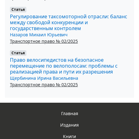
Статья
Регулирование таксомоторной отрасли: баланс
между свободой конкуренции и
государственным контролем
Назаров Михаил Юрьевич
Транспортное право № 02/2025
Статья
Право велосипедистов на безопасное
перемещение по велополосам: проблемы с
реализацией права и пути их разрешения
Щербинина Ирина Васильевна
Транспортное право № 02/2025
Главная
Издания
Книги