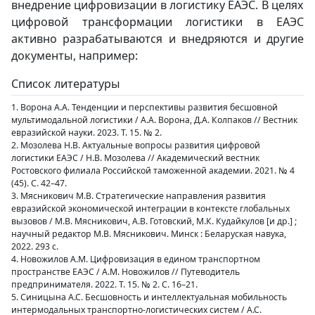
внедрение цифровизации в логистику ЕАЭС. В целях
цифровой трансформации логистики в ЕАЭС
активно разрабатываются и внедряются и другие
документы, например:
Список литературы
1. Ворона А.А. Тенденции и перспективы развития бесшовной
мультимодальной логистики / А.А. Ворона, Д.А. Колпаков // Вестник
евразийской науки. 2023. Т. 15. № 2.
2. Мозолева Н.В. Актуальные вопросы развития цифровой
логистики ЕАЭС / Н.В. Мозолева // Академический вестник
Ростовского филиала Российской таможенной академии. 2021. № 4
(45). С. 42–47.
3. Мясникович М.В. Стратегические направления развития
евразийской экономической интеграции в контексте глобальных
вызовов / М.В. Мясникович, А.В. Готовский, М.К. Кудайкулов [и др.] ;
научный редактор М.В. Мясникович. Минск : Беларуская навука,
2022. 293 с.
4. Новожилов А.М. Цифровизация в едином транспортном
пространстве ЕАЭС / А.М. Новожилов // Путеводитель
предпринимателя. 2022. Т. 15. № 2. С. 16–21.
5. Синицына А.С. Бесшовность и интеллектуальная мобильность
интермодальных транспортно-логистических систем / А.С.