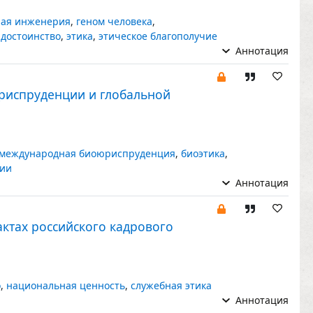
ная инженерия
,
геном человека
,
 достоинство
,
этика
,
этическое благополучие
Аннотация
риспруденции и глобальной
международная биоюриспруденция
,
биоэтика
,
гии
Аннотация
актах российского кадрового
о
,
национальная ценность
,
служебная этика
Аннотация