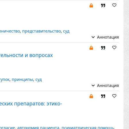
пничество
,
представительство
,
суд
Аннотация
тельности и вопросах
упок
,
принципы
,
суд
Аннотация
ских препаратов: этико-
огласие
,
автономия пациента
,
психиатрическая помощь
,