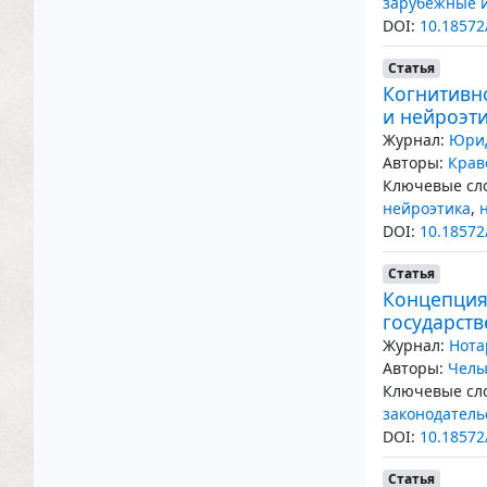
зарубежные 
DOI:
10.18572
Статья
Когнитивн
и нейроэти
Журнал:
Юрид
Авторы:
Крав
Ключевые сло
нейроэтика
,
DOI:
10.18572
Статья
Концепция
государст
Журнал:
Нота
Авторы:
Челы
Ключевые сло
законодатель
DOI:
10.18572
Статья