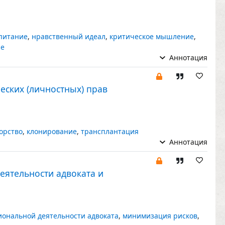
питание
,
нравственный идеал
,
критическое мышление
,
ие
Аннотация
еских (личностных) прав
орство
,
клонирование
,
трансплантация
Аннотация
еятельности адвоката и
иональной деятельности адвоката
,
минимизация рисков
,