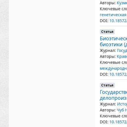
Авторы:
Кузм
Ключевые сло
генетическа
DOI:
10.18572
Статья
Биоэтичес
биоэтики (
Журнал:
Госу
Авторы:
Крав
Ключевые сло
международн
DOI:
10.18572
Статья
Государств
делопроизв
Журнал:
Исто
Авторы:
Чуб 
Ключевые сло
DOI:
10.18572