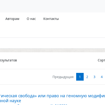
Авторам
О нас
Контакты
зультатов
Сор
Предыдущая
1
2
3
4
ическая свобода» или право на геномную модифика
нной науке