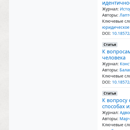
идентично
Журнал:
Исто
Авторы:
Лапт
Ключевые сло
юридическое
DOI:
10.18572
Статья
К вопросам
человека
Журнал:
Конс
Авторы:
Бала
Ключевые сло
DOI:
10.18572
Статья
К вопросу 
способах 
Журнал:
Адво
Авторы:
Марч
Ключевые сло