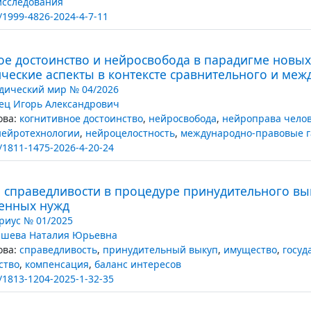
исследования
/1999-4826-2024-4-7-11
ое достоинство и нейросвобода в парадигме новых
ческие аспекты в контексте сравнительного и ме
ический мир № 04/2026
ец Игорь Александрович
ва:
когнитивное достоинство
,
нейросвобода
,
нейроправа чело
нейротехнологии
,
нейроцелостность
,
международно-правовые 
/1811-1475-2026-4-20-24
 справедливости в процедуре принудительного вы
венных нужд
риус № 01/2025
шева Наталия Юрьевна
ва:
справедливость
,
принудительный выкуп
,
имущество
,
госуд
ство
,
компенсация
,
баланс интересов
/1813-1204-2025-1-32-35