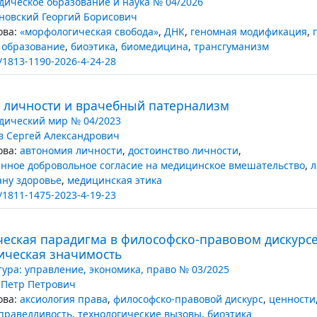
ическое образование и наука № 04/2026
новский Георгий Борисович
ва:
«морфологическая свобода»
,
ДНК
,
геномная модификация
,
 образование
,
биоэтика
,
биомедицина
,
трансгуманизм
/1813-1190-2026-4-24-28
 личности и врачебный патернализм
ический мир № 04/2023
в Сергей Александрович
ва:
автономия личности
,
достоинство личности
,
ное добровольное согласие на медицинское вмешательство
,
л
ану здоровье
,
медицинская этика
/1811-1475-2023-4-19-23
еская парадигма в философско-правовом дискурсе
ическая значимость
тура: управление, экономика, право № 03/2025
 Петр Петрович
ва:
аксиология права
,
философско-правовой дискурс
,
ценности
праведливость
,
технологические вызовы
,
биоэтика