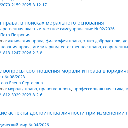
/2070-2159-2025-3-12-17
 права: в поисках морального основания
дарственная власть и местное самоуправление № 02/2026
 Петр Петрович
ва:
аксиология права
,
философия права
,
этика добродетели
,
де
снования права
,
утилитаризм
,
естественное право
,
современны
/1813-1247-2026-2-3-8
е вопросы соотношения морали и права в юридиче
т № 08/2023
ова Елена Сергеевна
ва:
мораль
,
право
,
нравственность
,
профессиональная этика
,
ю
/1812-3929-2023-8-2-6
кие аспекты достоинства личности при изменении 
ический мир № 04/2026