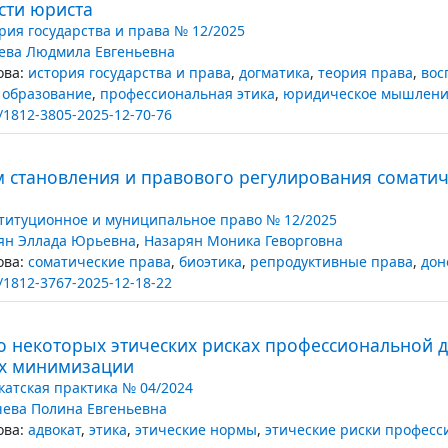
сти юриста
рия государства и права № 12/2025
ева Людмила Евгеньевна
ва:
история государства и права
,
догматика
,
теория права
,
вос
 образование
,
профессиональная этика
,
юридическое мышлен
/1812-3805-2025-12-70-76
 становления и правового регулирования соматич
титуционное и муниципальное право № 12/2025
ян Эллада Юрьевна
,
Назарян Моника Геворговна
ва:
соматические права
,
биоэтика
,
репродуктивные права
,
дон
/1812-3767-2025-12-18-22
о некоторых этических рисках профессиональной д
их минимизации
катская практика № 04/2024
ева Полина Евгеньевна
ва:
адвокат
,
этика
,
этические нормы
,
этические риски професс