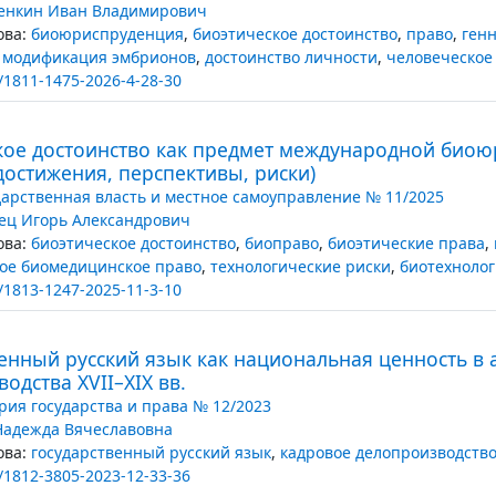
енкин Иван Владимирович
ва:
биоюриспруденция
,
биоэтическое достоинство
,
право
,
ген
я модификация эмбрионов
,
достоинство личности
,
человеческое
/1811-1475-2026-4-28-30
кое достоинство как предмет международной биою
достижения, перспективы, риски)
дарственная власть и местное самоуправление № 11/2025
ец Игорь Александрович
ва:
биоэтическое достоинство
,
биоправо
,
биоэтические права
,
ое биомедицинское право
,
технологические риски
,
биотехноло
/1813-1247-2025-11-3-10
енный русский язык как национальная ценность в 
одства XVII–XIX вв.
рия государства и права № 12/2023
Надежда Вячеславовна
ва:
государственный русский язык
,
кадровое делопроизводств
/1812-3805-2023-12-33-36