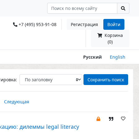
+7 (495) 953-91-08
Регистрация
Войти
Корзина
(0)
Русский
English
тировка:
Сохранить поиск
Следующая
цию: дилеммы legal literacy