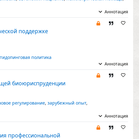
Аннотация
ческой поддержке
тидопинговая политика
Аннотация
яющей биоюриспруденции
вовое регулирование
,
зарубежный опыт
,
Аннотация
ния профессиональной