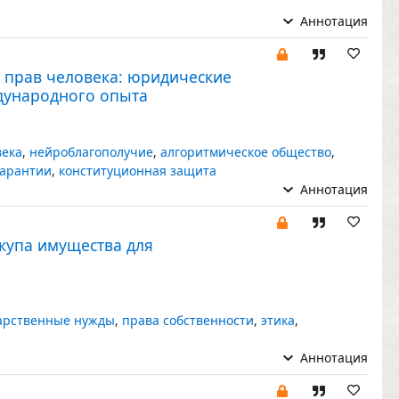
Аннотация
 прав человека: юридические
ждународного опыта
века
,
нейроблагополучие
,
алгоритмическое общество
,
гарантии
,
конституционная защита
Аннотация
купа имущества для
арственные нужды
,
права собственности
,
этика
,
Аннотация