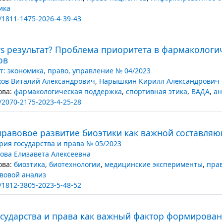
ика
/1811-1475-2026-4-39-43
vs результат? Проблема приоритета в фармакологи
ов
т: экономика, право, управление № 04/2023
хов Виталий Александрович
,
Нарышкин Кирилл Александрович
ва:
фармакологическая поддержка
,
спортивная этика
,
ВАДА
,
ан
/2070-2175-2023-4-25-28
правовое развитие биоэтики как важной составл
рия государства и права № 05/2023
ова Елизавета Алексеевна
ва:
биоэтика
,
биотехнологии
,
медицинские эксперименты
,
пра
вовой анализ
/1812-3805-2023-5-48-52
осударства и права как важный фактор формирова