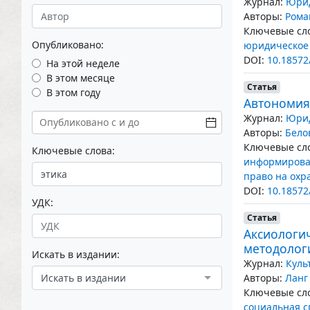
Журнал:
Юрид
Авторы:
Рома
Ключевые сло
Опубликовано:
юридическое
DOI:
10.18572
На этой неделе
В этом месяце
Статья
В этом году
Автономия
Журнал:
Юрид
Авторы:
Бело
Ключевые сло
Ключевые слова:
информирован
право на охр
DOI:
10.18572
УДК:
Статья
Аксиологич
методолог
Искать в издании:
Журнал:
Куль
Искать в издании
Авторы:
Ланг
Ключевые сло
социальная с