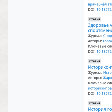
врачебная эт
DOI:
10.18572
Статья
Здоровье 
спортсмен
Журнал:
Спор
Авторы:
Горо
Ключевые сло
DOI:
10.18572
Статья
Историко-
Журнал:
Исто
Авторы:
Жарк
Ключевые сло
историко-пра
DOI:
10.18572
Статья
История г