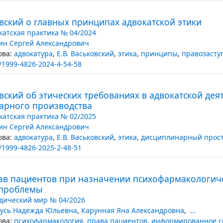
овский о главных принципах адвокатской этики
катская практика № 04/2024
ин Сергей Александрович
ва:
адвокатура
,
Е.В. Васьковский
,
этика
,
принципы
,
правозасту
/1999-4826-2024-4-54-58
овский об этических требованиях в адвокатской дея
арного производства
катская практика № 02/2025
ин Сергей Александрович
ва:
адвокатура
,
Е.В. Васьковский
,
этика
,
дисциплинарный прост
/1999-4826-2025-2-48-51
ав пациентов при назначении психофармакологиче
 проблемы
ический мир № 04/2026
усь Надежда Юльевна
,
Карунная Яна Александровна
,
...
ва:
психофармакология
,
права пациентов
,
информированное с