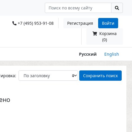
+7 (495) 953-91-08
Регистрация
Войти
Корзина
(0)
Русский
English
тировка:
Сохранить поиск
ено