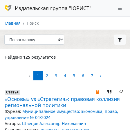
Издательская группа "ЮРИСТ"
Главная
Поиск
Найдено
125
результатов
‹
1
2
3
4
5
6
7
›
Статья
«Основы» vs «Стратегия»: правовая коллизия
региональной политики
Журнал:
Муниципальное имущество: экономика, право,
управление № 04/2024
Авторы:
Швецов Александр Николаевич
Ключевые слова:
региональное развитие
,