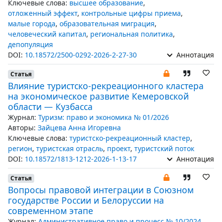
Ключевые слова:
высшее образование
,
отложенный эффект
,
контрольные цифры приема
,
малые города
,
образовательная миграция
,
человеческий капитал
,
региональная политика
,
депопуляция
DOI:
10.18572/2500-0292-2026-2-27-30
Аннотация
Статья
Влияние туристско-рекреационного кластера
на экономическое развитие Кемеровской
области — Кузбасса
Журнал:
Туризм: право и экономика № 01/2026
Авторы:
Зайцева Анна Игоревна
Ключевые слова:
туристско-рекреационный кластер
,
регион
,
туристская отрасль
,
проект
,
туристский поток
DOI:
10.18572/1813-1212-2026-1-13-17
Аннотация
Статья
Вопросы правовой интеграции в Союзном
государстве России и Белоруссии на
современном этапе
Журнал:
Административное право и процесс № 10/2024