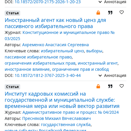
DOI:
10.18572/2070-2175-2026-1-20-23
Аннотация
Статья
Иностранный агент как новый ценз для
пассивного избирательного права
Журнал:
Конституционное и муниципальное право №
03/2025
Авторы:
Ахременко Анастасия Сергеевна
Ключевые слова:
избирательный ценз
,
выборы
,
пассивное избирательное право
,
ограничения избирательных прав
,
иностранный агент
,
иностранное влияние
,
ограничение прав и свобод
DOI:
10.18572/1812-3767-2025-3-40-44
Аннотация
Статья
Институт кадровых комиссий на
государственной и муниципальной службе:
временная мера или новый вектор развития
Журнал:
Административное право и процесс № 04/2024
Авторы:
Пресняков Михаил Вячеславович
Ключевые слова:
государственная служба
,
новые субъекты Российской Федерации
,