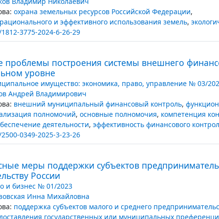
ков Владимир Николаевич
ва:
охрана земельных ресурсов Российской Федерации
,
рационального и эффективного использования земель
,
экологи
/1812-3775-2024-6-26-29
е проблемы построения системы внешнего финанс
ьном уровне
ципальное имущество: экономика, право, управление № 03/20
ов Андрей Владимирович
ва:
внешний муниципальный финансовый контроль
,
функцион
еализация полномочий
,
основные полномочия
,
компетенция кон
беспечение деятельности
,
эффективность финансового контро
/2500-0349-2025-3-23-26
сные меры поддержки субъектов предприниматель
льству России
о и бизнес № 01/2023
зовская Инна Михайловна
ва:
поддержка субъектов малого и среднего предприниматель
едоставления государственных или муниципальных преференц