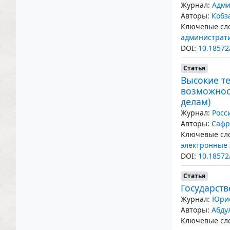
Журнал:
Адми
Авторы:
Кобз
Ключевые сло
администрат
DOI:
10.18572
Статья
Высокие т
возможнос
делам)
Журнал:
Росс
Авторы:
Сафр
Ключевые сло
электронные
DOI:
10.18572
Статья
Государст
Журнал:
Юрис
Авторы:
Абду
Ключевые сло