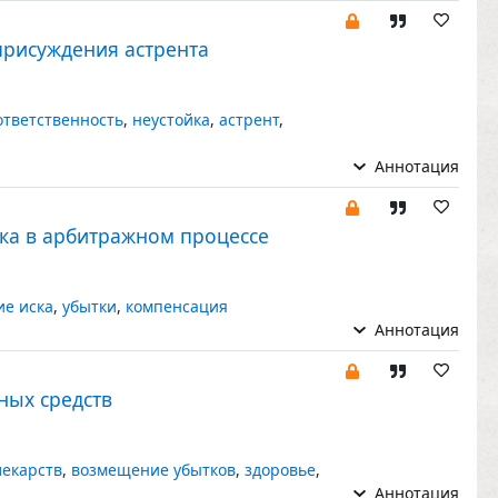
присуждения астрента
ответственность
,
неустойка
,
астрент
,
Аннотация
ска в арбитражном процессе
ие иска
,
убытки
,
компенсация
Аннотация
ных средств
лекарств
,
возмещение убытков
,
здоровье
,
Аннотация