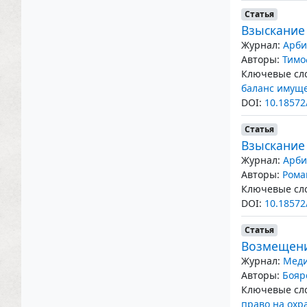
Статья
Взыскание 
Журнал:
Арби
Авторы:
Тимо
Ключевые сло
баланс имущ
DOI:
10.18572
Статья
Взыскание 
Журнал:
Арби
Авторы:
Рома
Ключевые сло
DOI:
10.18572
Статья
Возмещени
Журнал:
Меди
Авторы:
Бояр
Ключевые сло
право на охр