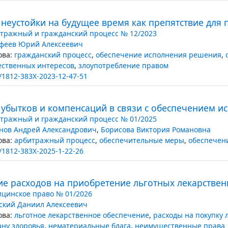
неустойки на будущее время как препятствие для 
тражный и гражданский процесс № 12/2023
феев Юрий Алексеевич
ва:
гражданский процесс
,
обеспечение исполнения решения
,
ественных интересов
,
злоупотребление правом
/1812-383X-2023-12-47-51
убытков и компенсаций в связи с обеспечением и
тражный и гражданский процесс № 01/2025
нов Андрей Александрович
,
Борисова Виктория Романовна
ва:
арбитражный процесс
,
обеспечительные меры
,
обеспечен
/1812-383X-2025-1-22-26
е расходов на приобретение льготных лекарствен
цинское право № 01/2026
ский Даниил Алексеевич
ва:
льготное лекарственное обеспечение
,
расходы на покупку 
ану здоровья
,
нематериальные блага
,
неимущественные права