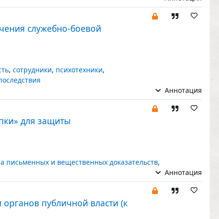
чения служебно-боевой
сть
,
сотрудники
,
психотехники
,
последствия
Аннотация
пки» для защиты
ра письменных и вещественных доказательств
,
Аннотация
 органов публичной власти (к