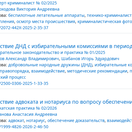
ерт-криминалист № 02/2025
оходова Виктория Андреевна
ва:
беспилотные летательные аппараты
,
технико-криминалист
пления
,
осмотр места происшествия
,
криминалистическая фот
/2072-442X-2025-2-35-37
ствие ДНД с избирательными комиссиями в перио
рательное законодательство и практика № 01/2025
ов Александр Владимирович
,
Шабанов Игорь Эдуардович
ва:
добровольные народные дружины (ДНД)
,
избирательные к
 правопорядка
,
взаимодействие
,
методические рекомендации
,
кий процесс
/2500-0306-2025-1-33-35
твие адвоката и нотариуса по вопросу обеспечени
катская практика № 02/2026
анова Анастасия Андреевна
ва:
адвокат
,
нотариус
,
обеспечение доказательств
,
взаимодейс
/1999-4826-2026-2-46-50