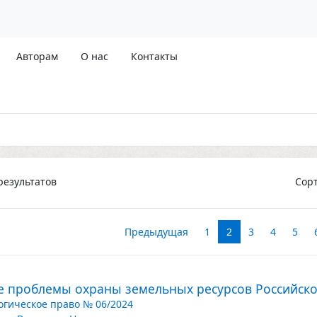
Авторам
О нас
Контакты
езультатов
Сор
Предыдущая
1
2
3
4
5
е проблемы охраны земельных ресурсов Российск
огическое право № 06/2024