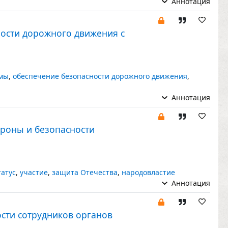
Аннотация
ности дорожного движения с
мы
,
обеспечение безопасности дорожного движения
,
Аннотация
ороны и безопасности
татус
,
участие
,
защита Отечества
,
народовластие
Аннотация
сти сотрудников органов