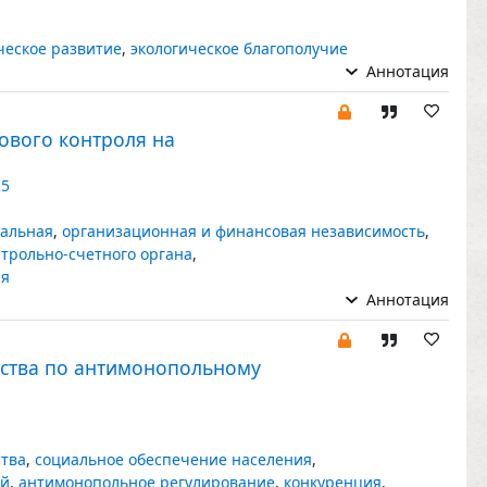
ческое развитие
,
экологическое благополучие
Аннотация
ового контроля на
25
альная
,
организационная и финансовая независимость
,
трольно-счетного органа
,
ля
Аннотация
ства по антимонопольному
ства
,
социальное обеспечение населения
,
ий
,
антимонопольное регулирование
,
конкуренция
,