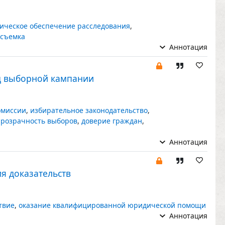
ическое обеспечение расследования
,
осъемка
Аннотация
д выборной кампании
омиссии
,
избирательное законодательство
,
прозрачность выборов
,
доверие граждан
,
Аннотация
я доказательств
твие
,
оказание квалифицированной юридической помощи
Аннотация