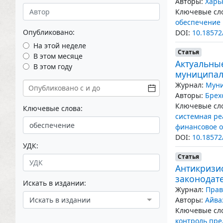
Авторы:
Харь
Ключевые сло
обеспечение 
Опубликовано:
DOI:
10.18572
На этой неделе
Статья
В этом месяце
Актуальны
В этом году
муниципал
Журнал:
Муни
Авторы:
Брех
Ключевые сло
Ключевые слова:
системная р
финансовое о
DOI:
10.18572
УДК:
Статья
Антикризи
законодате
Искать в издании:
Журнал:
Прав
Искать в издании
Авторы:
Айва
Ключевые сло
контроль пр