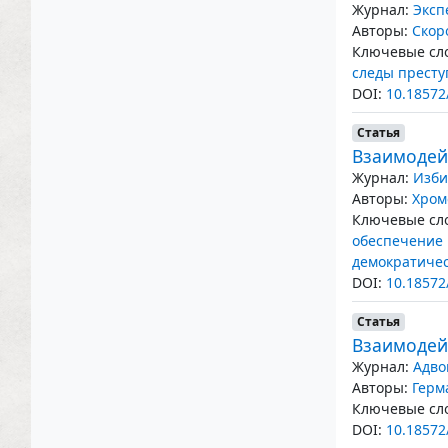
Журнал:
Эксп
Авторы:
Скор
Ключевые сло
следы престу
DOI:
10.18572
Статья
Взаимодей
Журнал:
Изби
Авторы:
Хром
Ключевые сло
обеспечение
демократичес
DOI:
10.18572
Статья
Взаимодейс
Журнал:
Адво
Авторы:
Герм
Ключевые сло
DOI:
10.18572