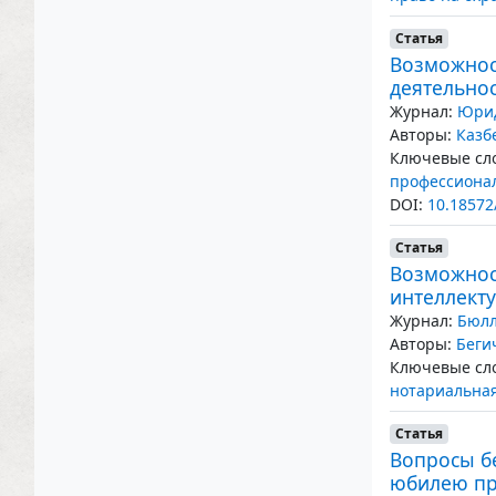
Статья
Возможнос
деятельно
Журнал:
Юрид
Авторы:
Казб
Ключевые сло
профессионал
DOI:
10.18572
Статья
Возможнос
интеллект
Журнал:
Бюлл
Авторы:
Беги
Ключевые сло
нотариальна
Статья
Вопросы бе
юбилею пр