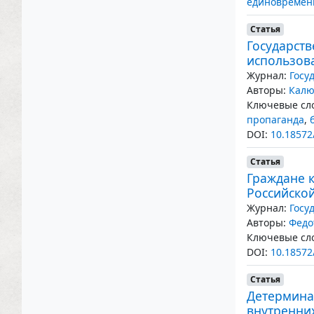
единовремен
Статья
Государст
использов
Журнал:
Госу
Авторы:
Калю
Ключевые сло
пропаганда
,
DOI:
10.18572
Статья
Граждане 
Российско
Журнал:
Госу
Авторы:
Федо
Ключевые сло
DOI:
10.18572
Статья
Детермина
внутренни