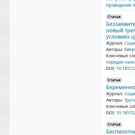
проведение 
Статья
Беззаявит
новый тре
условиях 
Журнал:
Соци
Авторы:
Авер
Ключевые сло
порядок назн
DOI:
10.18572
Статья
Беременно
Журнал:
Соци
Авторы:
Трут
Ключевые сло
DOI:
10.18572
Статья
Беспилотн