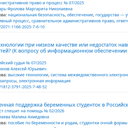
нистративное право и процесс № 07/2025
арь-Фролова Маргарита Николаевна
ва:
национальная безопасность
,
обеспечение
,
государства — 
ивный процесс
,
сравнительное административное право
,
ответ
/2071-1166-2025-7-6-10
ехнологии при низком качестве или недостаток на
тей? (К вопросу об информационном обеспечении
ийский судья № 07/2025
онов Алексей Юрьевич
ва:
высокие технологии
,
система межведомственного электрон
 запросы
,
электронная информация
/1812-3791-2025-7-48-52
венная поддержка беременных студенток в Российс
т спешит на помощь № 02/2026
лаева Малика Ахмедовна
ва:
пособие по беременности и родам
,
студентки очной формы