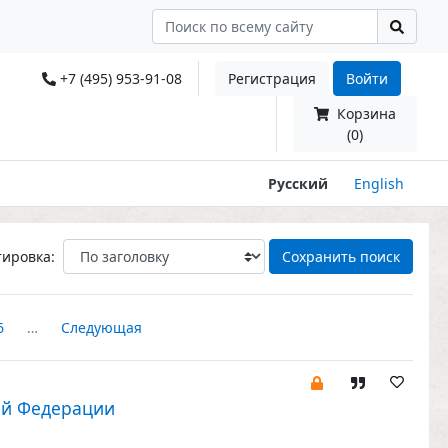
+7 (495) 953-91-08
Регистрация
Войти
Корзина
(0)
Русский
English
тировка:
Сохранить поиск
6
…
Следующая
ой Федерации