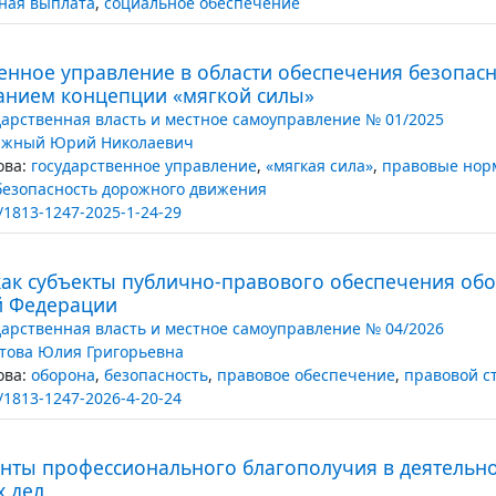
ная выплата
,
социальное обеспечение
венное управление в области обеспечения безопас
анием концепции «мягкой силы»
дарственная власть и местное самоуправление № 01/2025
жный Юрий Николаевич
ва:
государственное управление
,
«мягкая сила»
,
правовые нор
безопасность дорожного движения
/1813-1247-2025-1-24-29
как субъекты публично-правового обеспечения об
й Федерации
дарственная власть и местное самоуправление № 04/2026
това Юлия Григорьевна
ва:
оборона
,
безопасность
,
правовое обеспечение
,
правовой с
/1813-1247-2026-4-20-24
нты профессионального благополучия в деятельно
х дел