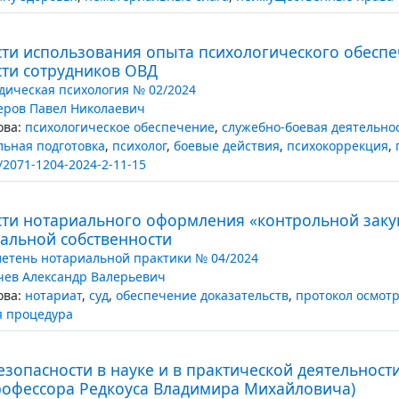
ти использования опыта психологического обеспе
сти сотрудников ОВД
ическая психология № 02/2024
еров Павел Николаевич
ва:
психологическое обеспечение
,
служебно-боевая деятельно
ьная подготовка
,
психолог
,
боевые действия
,
психокоррекция
,
/2071-1204-2024-2-11-15
ти нотариального оформления «контрольной заку
уальной собственности
етень нотариальной практики № 04/2024
чев Александр Валерьевич
ва:
нотариат
,
суд
,
обеспечение доказательств
,
протокол осмот
я процедура
зопасности в науке и в практической деятельности
офессора Редкоуса Владимира Михайловича)