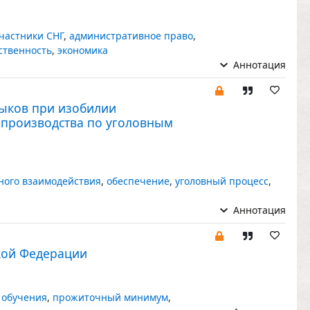
участники СНГ
,
административное право
,
ственность
,
экономика
Аннотация
выков при изобилии
 производства по уголовным
ного взаимодействия
,
обеспечение
,
уголовный процесс
,
Аннотация
кой Федерации
 обучения
,
прожиточный минимум
,