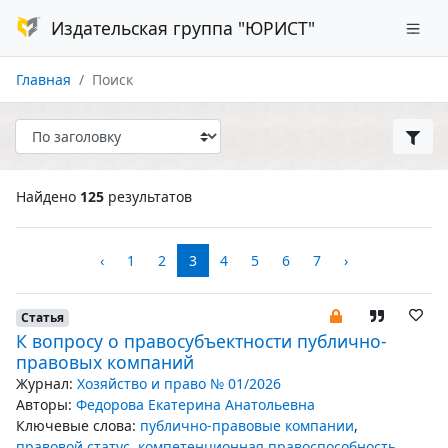
Издательская группа "ЮРИСТ"
Главная
Поиск
Найдено
125
результатов
‹
1
2
3
4
5
6
7
›
Статья
К вопросу о правосубъектности публично-
правовых компаний
Журнал:
Хозяйство и право № 01/2026
Авторы:
Федорова Екатерина Анатольевна
Ключевые слова:
публично-правовые компании
,
правовой статус
,
компетенционная правоспособность
,