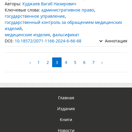
Авторы:
Куджаев Вагаб Назирович
Ключевые слова:
административное право
,
государственное управление
,
государственный контроль за обращением медицинских
изделий
,
медицинские изделия
,
фальсификат
DOI:
10.18572/2071-1166-2024-6-66-68
Аннотация
‹
1
2
3
4
5
6
7
›
Главная
Издания
Книги
Новости