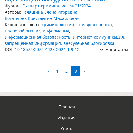
Журнал:
Эксперт-криминалист № 01/2024
Авторы:
Галяшина Елена Игоревна
,
Богатырев Константин Михайлович
Ключевые слова:
криминалистическая диагностика
,
правовой анализ
,
информация
,
информационная безопасность
,
интернет-коммуникация
,
запрещенная информация
,
внесудебная блокировка
DOI:
10.18572/2072-442X-2024-1-9-12
Аннотация
‹
1
2
3
›
Главная
Издания
Книги