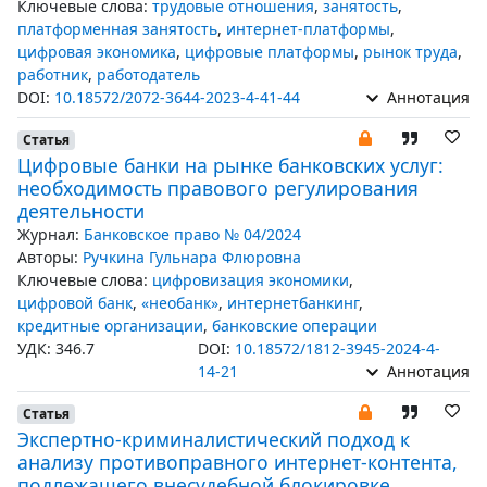
Ключевые слова:
трудовые отношения
,
занятость
,
платформенная занятость
,
интернет-платформы
,
цифровая экономика
,
цифровые платформы
,
рынок труда
,
работник
,
работодатель
DOI:
10.18572/2072-3644-2023-4-41-44
Аннотация
Статья
Цифровые банки на рынке банковских услуг:
необходимость правового регулирования
деятельности
Журнал:
Банковское право № 04/2024
Авторы:
Ручкина Гульнара Флюровна
Ключевые слова:
цифровизация экономики
,
цифровой банк
,
«необанк»
,
интернетбанкинг
,
кредитные организации
,
банковские операции
УДК: 346.7
DOI:
10.18572/1812-3945-2024-4-
14-21
Аннотация
Статья
Экспертно-криминалистический подход к
анализу противоправного интернет-контента,
подлежащего внесудебной блокировке