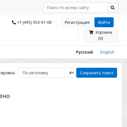
+7 (495) 953-91-08
Регистрация
Войти
Корзина
(0)
Русский
English
тировка:
Сохранить поиск
ено