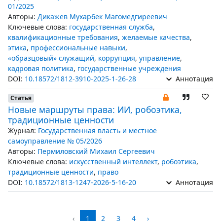
01/2025
Авторы:
Дикажев Мухарбек Магомедгиреевич
Ключевые слова:
государственная служба
,
квалификационные требования
,
желаемые качества
,
этика
,
профессиональные навыки
,
«образцовый» служащий
,
коррупция
,
управление
,
кадровая политика
,
государственные учреждения
DOI:
10.18572/1812-3910-2025-1-26-28
Аннотация
Статья
Новые маршруты права: ИИ, робоэтика,
традиционные ценности
Журнал:
Государственная власть и местное
самоуправление № 05/2026
Авторы:
Пермиловский Михаил Сергеевич
Ключевые слова:
искусственный интеллект
,
робоэтика
,
традиционные ценности
,
право
DOI:
10.18572/1813-1247-2026-5-16-20
Аннотация
‹
1
2
3
4
›