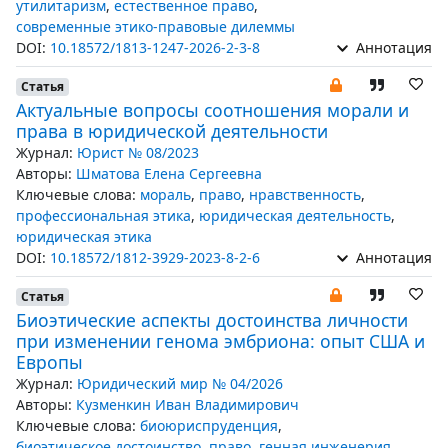
утилитаризм
,
естественное право
,
современные этико-правовые дилеммы
DOI:
10.18572/1813-1247-2026-2-3-8
Аннотация
Статья
Актуальные вопросы соотношения морали и
права в юридической деятельности
Журнал:
Юрист № 08/2023
Авторы:
Шматова Елена Сергеевна
Ключевые слова:
мораль
,
право
,
нравственность
,
профессиональная этика
,
юридическая деятельность
,
юридическая этика
DOI:
10.18572/1812-3929-2023-8-2-6
Аннотация
Статья
Биоэтические аспекты достоинства личности
при изменении генома эмбриона: опыт США и
Европы
Журнал:
Юридический мир № 04/2026
Авторы:
Кузменкин Иван Владимирович
Ключевые слова:
биоюриспруденция
,
биоэтическое достоинство
,
право
,
генная инженерия
,