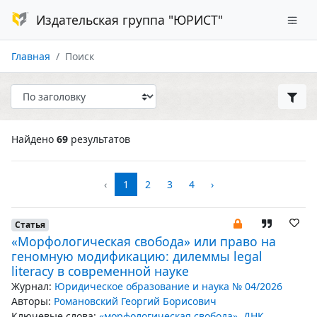
Издательская группа "ЮРИСТ"
Главная
Поиск
Найдено
69
результатов
‹
1
2
3
4
›
Статья
«Морфологическая свобода» или право на
геномную модификацию: дилеммы legal
literacy в современной науке
Журнал:
Юридическое образование и наука № 04/2026
Авторы:
Романовский Георгий Борисович
Ключевые слова:
«морфологическая свобода»
,
ДНК
,