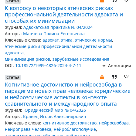
Статья
К вопросу о некоторых этических рисках
профессиональной деятельности адвоката и
способах их минимизации
Журнал:
Адвокатская практика № 04/2024
Авторы:
Марчева Полина Евгеньевна
Ключевые слова:
адвокат
,
этика
,
этические нормы
,
этические риски профессиональной деятельности
адвоката
,
минимизация рисков
,
зарубежные исследования
DOI:
10.18572/1999-4826-2024-4-7-11
Аннотация
Статья
Когнитивное достоинство и нейросвобода в
парадигме новых прав человека: юридические
и нейроэтические аспекты в контексте
сравнительного и международного опыта
Журнал:
Юридический мир № 04/2026
Авторы:
Кравец Игорь Александрович
Ключевые слова:
когнитивное достоинство
,
нейросвобода
,
нейроправа человека
,
нейроблагополучие
,
алгоритмическое общество
,
нейроэтика
,