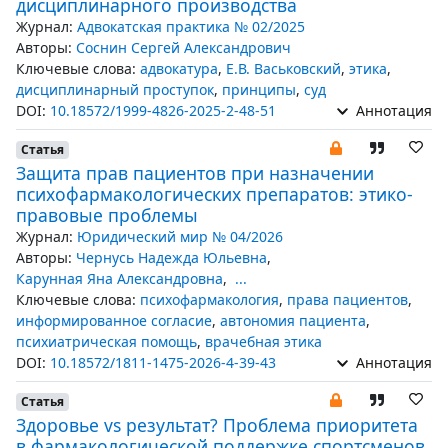
дисциплинарного производства
Журнал:
Адвокатская практика № 02/2025
Авторы:
Соснин Сергей Александрович
Ключевые слова:
адвокатура
,
Е.В. Васьковский
,
этика
,
дисциплинарный проступок
,
принципы
,
суд
DOI:
10.18572/1999-4826-2025-2-48-51
Аннотация
Статья
Защита прав пациентов при назначении
психофармакологических препаратов: этико-
правовые проблемы
Журнал:
Юридический мир № 04/2026
Авторы:
Чернусь Надежда Юльевна
,
Карунная Яна Александровна
,
...
Ключевые слова:
психофармакология
,
права пациентов
,
информированное согласие
,
автономия пациента
,
психиатрическая помощь
,
врачебная этика
DOI:
10.18572/1811-1475-2026-4-39-43
Аннотация
Статья
Здоровье vs результат? Проблема приоритета
в фармакологической поддержке спортсменов