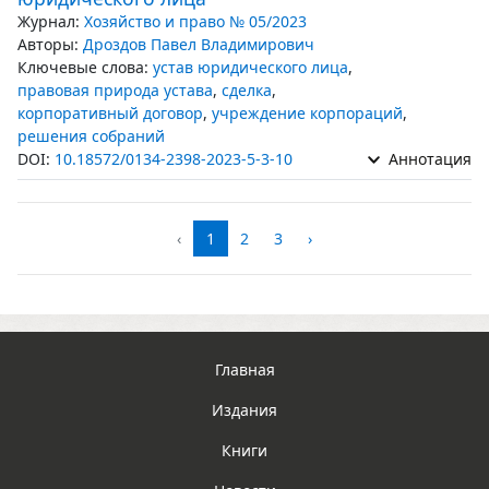
Журнал:
Хозяйство и право № 05/2023
Авторы:
Дроздов Павел Владимирович
Ключевые слова:
устав юридического лица
,
правовая природа устава
,
сделка
,
корпоративный договор
,
учреждение корпораций
,
решения собраний
DOI:
10.18572/0134-2398-2023-5-3-10
Аннотация
‹
1
2
3
›
Главная
Издания
Книги