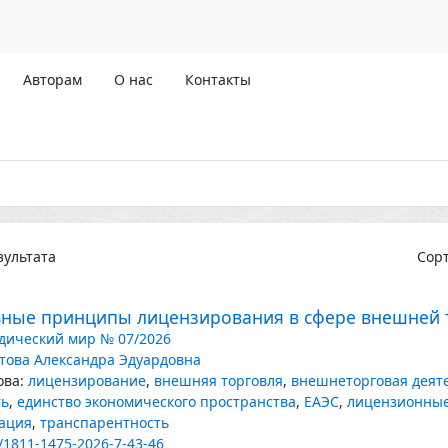
Авторам
О нас
Контакты
ультата
Сор
ные принципы лицензирования в сфере внешней 
ический мир № 07/2026
това Александра Эдуардовна
ва:
лицензирование
,
внешняя торговля
,
внешнеторговая деят
ть
,
единство экономического пространства
,
ЕАЭС
,
лицензионные
ация
,
транспарентность
/1811-1475-2026-7-43-46