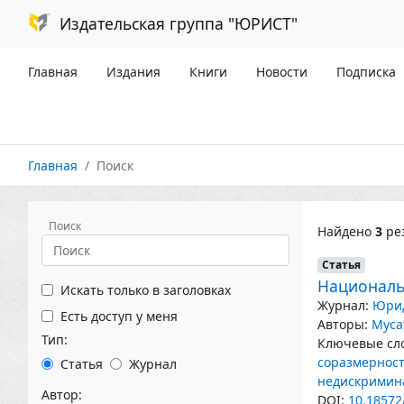
Издательская группа "ЮРИСТ"
Главная
Издания
Книги
Новости
Подписка
Главная
Поиск
Поиск
Найдено
3
рез
Статья
Националь
Искать только в заголовках
Журнал:
Юрид
Есть доступ у меня
Авторы:
Муса
Тип:
Ключевые сло
соразмернос
Статья
Журнал
недискримин
Автор:
DOI:
10.18572