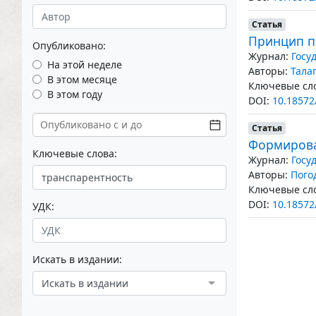
Статья
Принцип п
Опубликовано:
Журнал:
Госу
На этой неделе
Авторы:
Тала
В этом месяце
Ключевые сло
В этом году
DOI:
10.18572
Статья
Формирова
Ключевые слова:
Журнал:
Госу
Авторы:
Пого
Ключевые сло
DOI:
10.18572
УДК:
Искать в издании:
Искать в издании