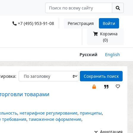
+7 (495) 953-91-08
Регистрация
Войти
Корзина
(0)
Русский
English
тировка:
Сохранить поиск
торговли товарами
ельность
,
нетарифное регулирование
,
принципы
,
 требования
,
таможенное оформление
,
Аннотация