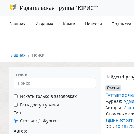
Издательская группа "ЮРИСТ"
Главная
Издания
Книги
Новости
Подписка
Главная
Поиск
Поиск
Найден
1
резу
Статья
Гуттаперч
Искать только в заголовках
Журнал:
Адми
Есть доступ у меня
Авторы:
Изот
Тип:
Ключевые сло
администрати
Статья
Журнал
DOI:
10.18572
Автор: