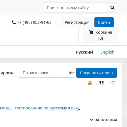
+7 (495) 953-91-08
Регистрация
Войти
Корзина
(0)
Русский
English
тировка:
Сохранить поиск
женцы
,
тестирование по русскому языку
,
Аннотация