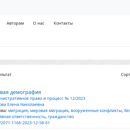
Авторам
О нас
Контакты
льтат
Сор
евая демография
нистративное право и процесс № 12/2023
ова Елена Николаевна
ва:
миграция
,
мировая миграция
,
вооруженные конфликты
,
бе
вная ответственность
,
гражданство
/2071-1166-2023-12-58-61