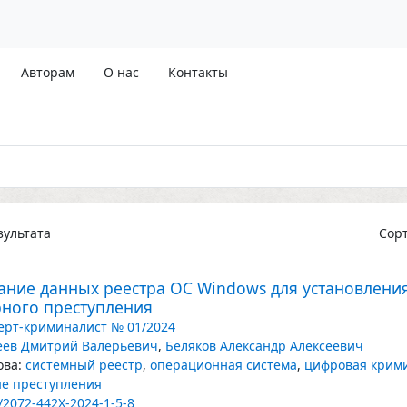
Авторам
О нас
Контакты
ультата
Сор
ание данных реестра ОС Windows для установлени
ного преступления
ерт-криминалист № 01/2024
еев Дмитрий Валерьевич
,
Беляков Александр Алексеевич
ва:
системный реестр
,
операционная система
,
цифровая крим
е преступления
/2072-442X-2024-1-5-8