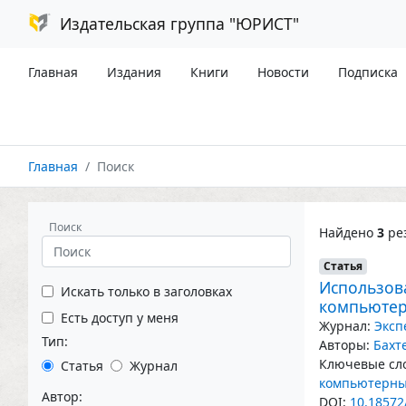
Издательская группа "ЮРИСТ"
Главная
Издания
Книги
Новости
Подписка
Главная
Поиск
Поиск
Найдено
3
рез
Статья
Использов
Искать только в заголовках
компьютер
Есть доступ у меня
Журнал:
Эксп
Тип:
Авторы:
Бахт
Ключевые сло
Статья
Журнал
компьютерны
Автор:
DOI:
10.18572