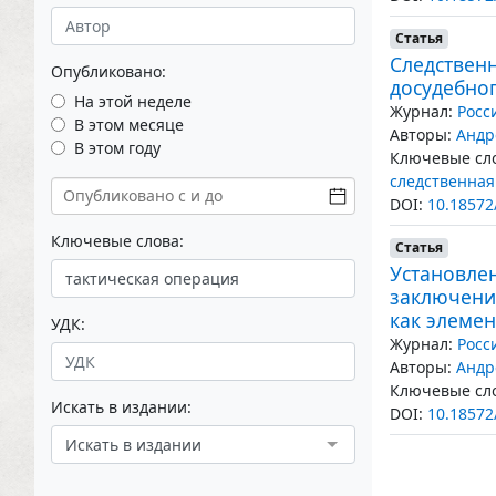
Статья
Следствен
Опубликовано:
досудебно
На этой неделе
Журнал:
Росс
В этом месяце
Авторы:
Андр
В этом году
Ключевые сло
следственная
DOI:
10.18572
Ключевые слова:
Статья
Установлен
заключени
как элемен
УДК:
Журнал:
Росс
Авторы:
Андр
Ключевые сло
Искать в издании:
DOI:
10.18572
Искать в издании