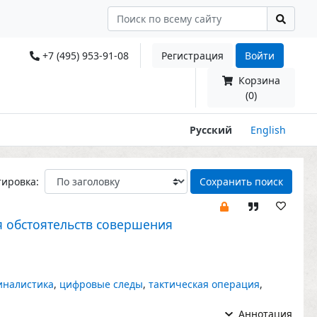
+7 (495) 953-91-08
Регистрация
Войти
Корзина
(0)
Русский
English
тировка:
Сохранить поиск
я обстоятельств совершения
иналистика
,
цифровые следы
,
тактическая операция
,
Аннотация