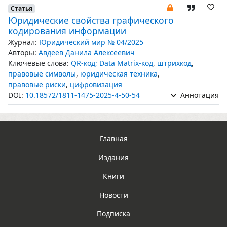
Статья
Юридические свойства графического
кодирования информации
Журнал:
Юридический мир № 04/2025
Авторы:
Авдеев Данила Алексеевич
Ключевые слова:
QR-код; Data Matrix-код
,
штрихкод
,
правовые символы
,
юридическая техника
,
правовые риски
,
цифровизация
DOI:
10.18572/1811-1475-2025-4-50-54
Аннотация
Главная
Издания
Книги
Новости
Подписка