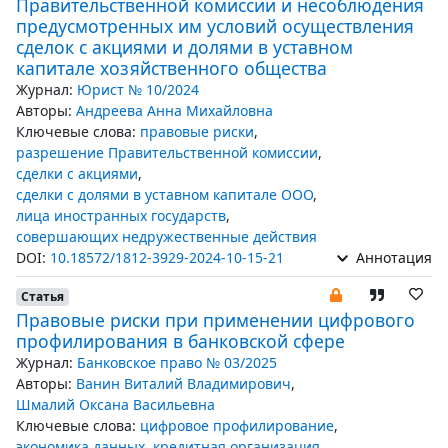
Правительственной комиссии и несоблюдения
предусмотренных им условий осуществления
сделок с акциями и долями в уставном
капитале хозяйственного общества
Журнал:
Юрист № 10/2024
Авторы:
Андреева Анна Михайловна
Ключевые слова:
правовые риски
,
разрешение Правительственной комиссии
,
сделки с акциями
,
сделки с долями в уставном капитале ООО
,
лица иностранных государств
,
совершающих недружественные действия
DOI:
10.18572/1812-3929-2024-10-15-21
Аннотация
Статья
Правовые риски при применении цифрового
профилирования в банковской сфере
Журнал:
Банковское право № 03/2025
Авторы:
Ванин Виталий Владимирович
,
Шмалий Оксана Васильевна
Ключевые слова:
цифровое профилирование
,
экономика данных
,
кредитная организация
,