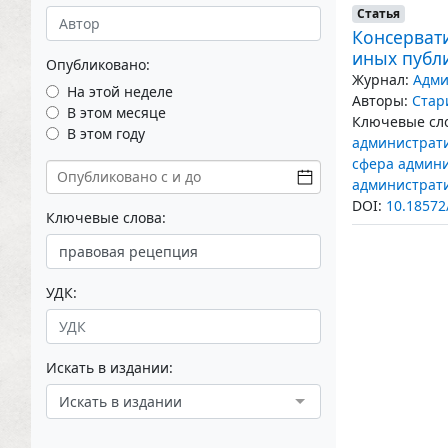
Статья
Консерват
иных публ
Опубликовано:
Журнал:
Адми
На этой неделе
Авторы:
Стар
В этом месяце
Ключевые сло
В этом году
администрат
сфера админ
администрати
DOI:
10.18572
Ключевые слова:
УДК:
Искать в издании:
Искать в издании