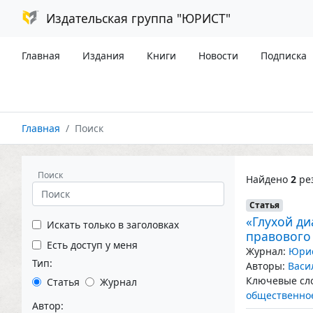
Издательская группа "ЮРИСТ"
Главная
Издания
Книги
Новости
Подписка
Главная
Поиск
Поиск
Найдено
2
рез
Статья
«Глухой ди
Искать только в заголовках
правового
Есть доступ у меня
Журнал:
Юрис
Тип:
Авторы:
Васи
Ключевые сло
Статья
Журнал
общественное
Автор: