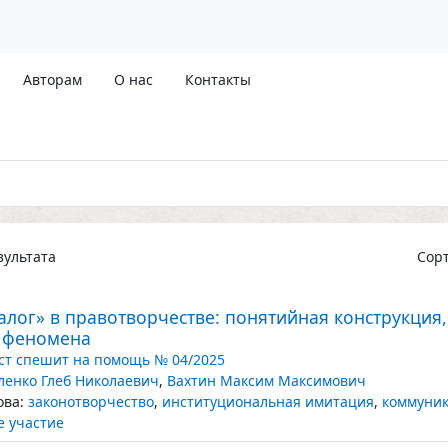
Авторам
О нас
Контакты
ультата
Сор
алог» в правотворчестве: понятийная конструкция
 феномена
т спешит на помощь № 04/2025
ленко Глеб Николаевич
,
Вахтин Максим Максимович
ва:
законотворчество
,
институциональная имитация
,
коммуник
 участие