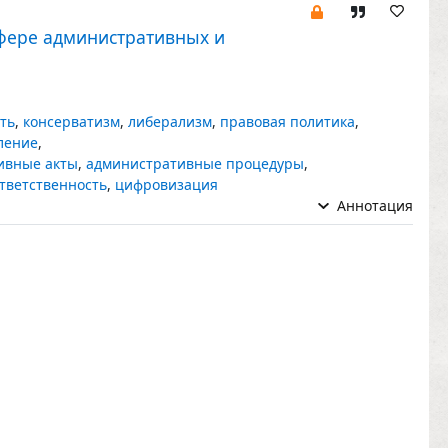
сфере административных и
ть
,
консерватизм
,
либерализм
,
правовая политика
,
ление
,
ивные акты
,
административные процедуры
,
тветственность
,
цифровизация
Аннотация