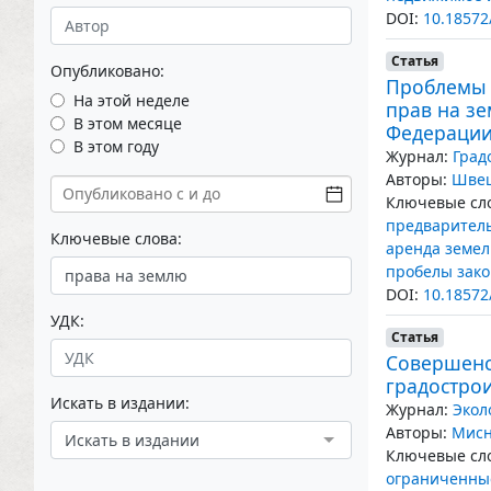
DOI:
10.18572
Статья
Опубликовано:
Проблемы 
На этой неделе
прав на з
В этом месяце
Федераци
В этом году
Журнал:
Град
Авторы:
Швец
Ключевые сло
предваритель
Ключевые слова:
аренда земел
пробелы зако
DOI:
10.18572
УДК:
Статья
Совершенс
градостро
Искать в издании:
Журнал:
Экол
Авторы:
Мисн
Искать в издании
Ключевые сло
ограниченны