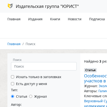
Издательская группа "ЮРИСТ"
Главная
Издания
Книги
Новости
Подписка
Главная
Поиск
Поиск
Найдено
3
рез
Статья
Особеннос
Искать только в заголовках
участков в
Есть доступ у меня
Журнал:
Экол
Тип:
Авторы:
Гали
Ключевые сло
Статья
Журнал
Верховный Су
Автор:
недвижимое 