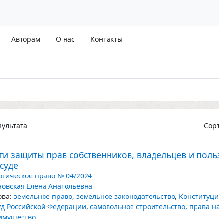
Авторам
О нас
Контакты
ультата
Сор
ти защиты прав собственников, владельцев и пол
 суде
огическое право № 04/2024
новская Елена Анатольевна
ва:
земельное право
,
земельное законодательство
,
Конституци
д Российской Федерации
,
самовольное строительство
,
права н
имущество