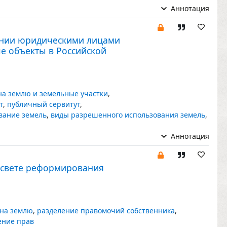
Аннотация
ении юридическими лицами
е объекты в Российской
на землю и земельные участки
,
т
,
публичный сервитут
,
вание земель
,
виды разрешенного использования земель
,
Аннотация
 свете реформирования
и
 на землю
,
разделение правомочий собственника
,
ение прав