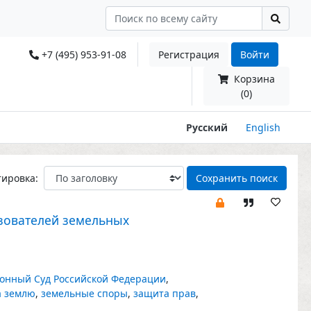
+7 (495) 953-91-08
Регистрация
Войти
Корзина
(0)
Русский
English
тировка:
Сохранить поиск
ьзователей земельных
онный Суд Российской Федерации
,
а землю
,
земельные споры
,
защита прав
,