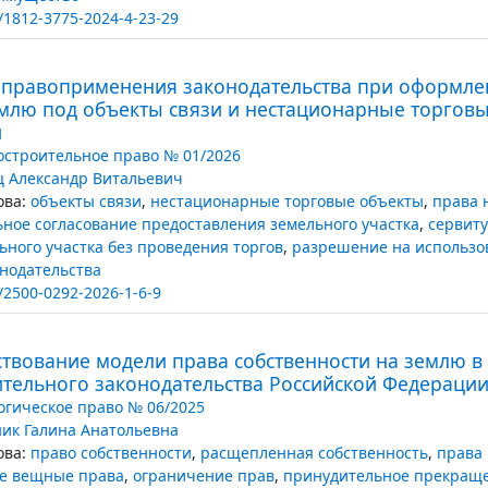
/1812-3775-2024-4-23-29
правоприменения законодательства при оформл
емлю под объекты связи и нестационарные торговы
и
остроительное право № 01/2026
 Александр Витальевич
ва:
объекты связи
,
нестационарные торговые объекты
,
права 
ное согласование предоставления земельного участка
,
сервиту
ьного участка без проведения торгов
,
разрешение на использо
нодательства
/2500-0292-2026-1-6-9
твование модели права собственности на землю в
ительного законодательства Российской Федераци
огическое право № 06/2025
ик Галина Анатольевна
ва:
право собственности
,
расщепленная собственность
,
права
е вещные права
,
ограничение прав
,
принудительное прекращ