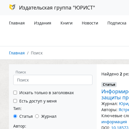
Издательская группа "ЮРИСТ"
Главная
Издания
Книги
Новости
Подписка
Главная
Поиск
Поиск
Найдено
2
рез
Статья
Информиро
Искать только в заголовках
защиты пр
Есть доступ у меня
Журнал:
Юрид
Тип:
Авторы:
Ястр
Ключевые сло
Статья
Журнал
информация
Автор:
DOI:
10.18572