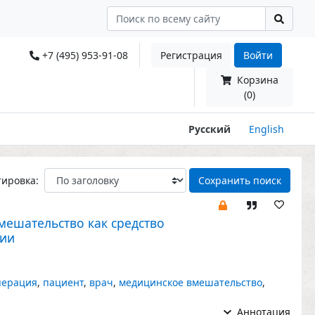
+7 (495) 953-91-08
Регистрация
Войти
Корзина
(0)
Русский
English
тировка:
Сохранить поиск
ешательство как средство
ции
перация
,
пациент
,
врач
,
медицинское вмешательство
,
Аннотация