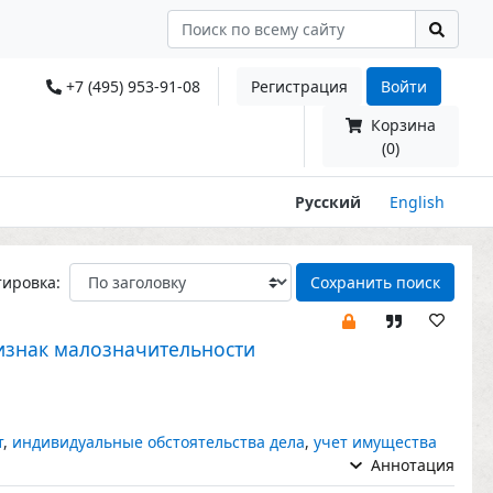
+7 (495) 953-91-08
Регистрация
Войти
Корзина
(0)
Русский
English
тировка:
Сохранить поиск
изнак малозначительности
т
,
индивидуальные обстоятельства дела
,
учет имущества
Аннотация