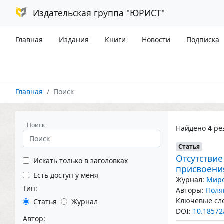
Издательская группа "ЮРИСТ"
Главная
Издания
Книги
Новости
Подписка
Главная
Поиск
Поиск
Найдено
4
рез
Статья
Отсутстви
Искать только в заголовках
присвоени
Есть доступ у меня
Журнал:
Миро
Тип:
Авторы:
Поля
Ключевые сло
Статья
Журнал
DOI:
10.18572
Автор: