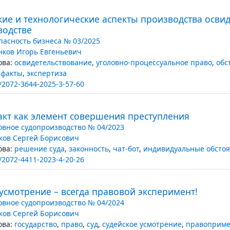
ие и технологические аспекты производства осви
водстве
пасность бизнеса № 03/2025
нков Игорь Евгеньевич
ва:
освидетельствование
,
уголовно-процессуальное право
,
обс
 факты
,
экспертиза
/2072-3644-2025-3-57-60
акт как элемент совершения преступления
овное судопроизводство № 04/2023
ков Сергей Борисович
ва:
решение суда
,
законность
,
чат-бот
,
индивидуальные обстоя
/2072-4411-2023-4-20-26
усмотрение – всегда правовой эксперимент!
овное судопроизводство № 04/2024
ков Сергей Борисович
ва:
государство
,
право
,
суд
,
судейское усмотрение
,
правоприме