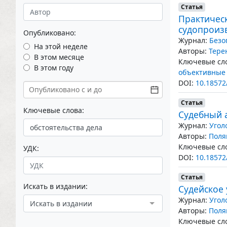
Статья
Практическ
судопроиз
Опубликовано:
Журнал:
Безо
На этой неделе
Авторы:
Тере
В этом месяце
Ключевые сло
В этом году
объективные
DOI:
10.18572
Статья
Ключевые слова:
Судебный 
Журнал:
Угол
Авторы:
Поля
Ключевые сло
УДК:
DOI:
10.18572
Статья
Искать в издании:
Судейское 
Журнал:
Угол
Искать в издании
Авторы:
Поля
Ключевые сло