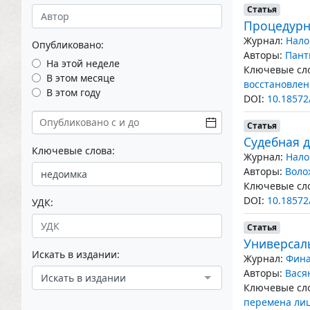
Статья
Процедурн
Журнал:
Нало
Опубликовано:
Авторы:
Пант
На этой неделе
Ключевые сло
В этом месяце
восстановлен
В этом году
DOI:
10.18572
Статья
Судебная 
Ключевые слова:
Журнал:
Нало
Авторы:
Воло
Ключевые сло
DOI:
10.18572
УДК:
Статья
Универсал
Искать в издании:
Журнал:
Фина
Авторы:
Вася
Искать в издании
Ключевые сло
перемена лиц