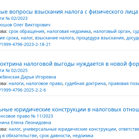
ые вопросы взыскания налога с физического лица
ги № 02/2023
юшов Олег Викторович
ва:
срок обращения
,
налоговая недоимка
,
налоговый орган
,
су
ие срока
,
налог
,
взыскание налога
,
процедура взыскания
,
досу
/1999-4796-2023-2-18-21
доктрина налоговой выгоды нуждается в новой фо
ги № 02/2025
жбенская Дарья Игоревна
ва:
налоги
,
налоговое право
,
судебная доктрина
,
правовая поз
/1999-4796-2025-2-2-6
ьные юридические конструкции в налоговых отно
нсовое право № 11/2023
нина Елена Леонидовна
ва:
налог
,
универсальные юридические конструкции
,
ответств
 в обязательстве
,
срок давности
,
недоимка