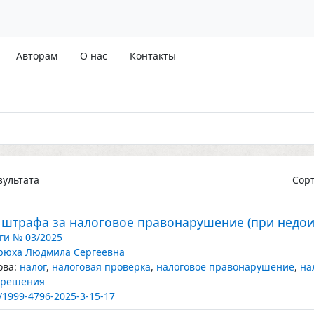
Авторам
О нас
Контакты
ультата
Сор
 штрафа за налоговое правонарушение (при недои
ги № 03/2025
рюха Людмила Сергеевна
ва:
налог
,
налоговая проверка
,
налоговое правонарушение
,
на
 решения
/1999-4796-2025-3-15-17