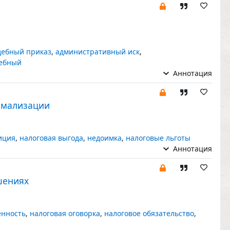
дебный приказ
,
административный иск
,
дебный
Аннотация
рмализации
иция
,
налоговая выгода
,
недоимка
,
налоговые льготы
Аннотация
шениях
енность
,
налоговая оговорка
,
налоговое обязательство
,