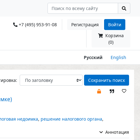
+7 (495) 953-91-08
Регистрация
Войти
Корзина
(0)
Русский
English
тировка:
Сохранить поиск
мке)
логовая недоимка
,
решение налогового органа
,
Аннотация