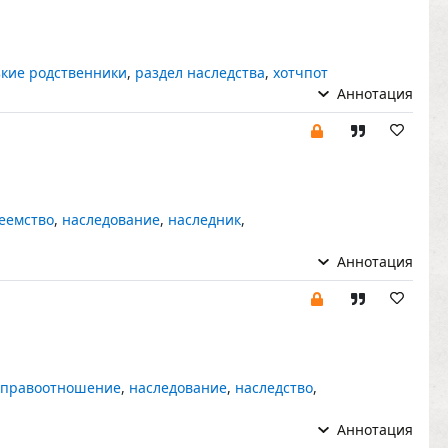
зкие родственники
,
раздел наследства
,
хотчпот
Аннотация
еемство
,
наследование
,
наследник
,
Аннотация
 правоотношение
,
наследование
,
наследство
,
Аннотация