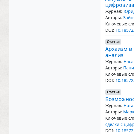
цифровиз
Журнал:
Юрид
Авторы:
Зайн
Ключевые сло
DOI:
10.18572
Статья
Архаизм в
анализ
Журнал:
Насл
Авторы:
Пани
Ключевые сло
DOI:
10.18572
Статья
Возможнос
Журнал:
Нота
Авторы:
Марк
Ключевые сло
сделки с ци
DOI:
10.18572