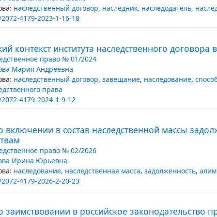
ва:
наследственный договор
,
наследник
,
наследодатель
,
насле
/2072-4179-2023-1-16-18
ий контекст института наследственного договора в
едственное право № 01/2024
ова Мария Андреевна
ва:
наследственный договор
,
завещание
,
наследование
,
спосо
едственного права
/2072-4179-2024-1-9-12
 о включении в состав наследственной массы задо
ствам
едственное право № 02/2026
ова Ирина Юрьевна
ва:
наследование
,
наследственная масса
,
задолженность
,
алим
/2072-4179-2026-2-20-23
о заимствовании в российское законодательство п