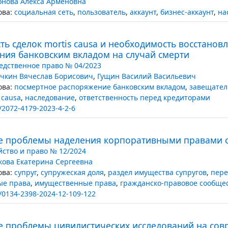
нова Алекса Арменовна
ва:
социальная сеть
,
пользователь
,
аккаунт
,
бизнес-аккаунт
,
на
ть сделок mortis causa и необходимость восстанов
ния банковским вкладом на случай смерти
едственное право № 04/2023
чкин Вячеслав Борисович
,
Гущин Василий Васильевич
ва:
посмертное распоряжение банковским вкладом
,
завещател
 causa
,
наследование
,
ответственность перед кредиторами
/2072-4179-2023-4-2-6
е проблемы наделения корпоративными правами с
йство и право № 12/2024
кова Екатерина Сергеевна
ва:
супруг
,
супружеская доля
,
раздел имущества супругов
,
пере
ые права
,
имущественные права
,
гражданско-правовое сообще
/0134-2398-2024-12-109-122
е проблемы цивилистических исследований на сов