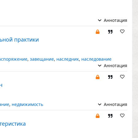
Аннотация
ьной практики
аспоряжение
,
завещание
,
наследник
,
наследование
Аннотация
н
ание
,
недвижимость
Аннотация
теристика