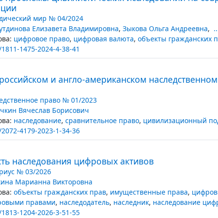
ации
ический мир № 04/2024
утдинова Елизавета Владимировна
,
Зыкова Ольга Андреевна
,
..
ва:
цифровое право
,
цифровая валюта
,
объекты гражданских 
/1811-1475-2024-4-38-41
 российском и англо-американском наследственном
едственное право № 01/2023
чкин Вячеслав Борисович
ва:
наследование
,
сравнительное право
,
цивилизационный по
/2072-4179-2023-1-34-36
ть наследования цифровых активов
риус № 03/2026
ина Марианна Викторовна
ва:
объекты гражданских прав
,
имущественные права
,
цифров
фровыми правами
,
наследодатель
,
наследник
,
наследование циф
/1813-1204-2026-3-51-55