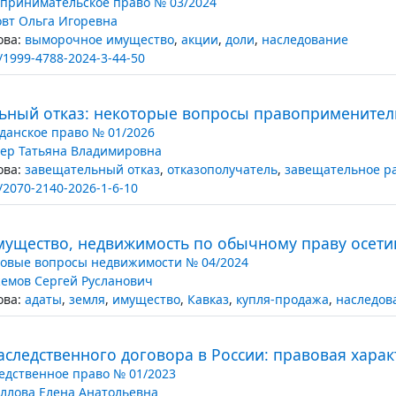
принимательское право № 03/2024
овт Ольга Игоревна
ва:
выморочное имущество
,
акции
,
доли
,
наследование
/1999-4788-2024-3-44-50
ьный отказ: некоторые вопросы правоприменител
данское право № 01/2026
ер Татьяна Владимировна
ва:
завещательный отказ
,
отказополучатель
,
завещательное р
/2070-2140-2026-1-6-10
мущество, недвижимость по обычному праву осети
овые вопросы недвижимости № 04/2024
емов Сергей Русланович
ва:
адаты
,
земля
,
имущество
,
Кавказ
,
купля-продажа
,
наследов
аследственного договора в России: правовая харак
едственное право № 01/2023
ллова Елена Анатольевна