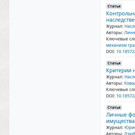
Статья
Контрольн
наследств
Журнал:
Насл
Авторы:
Линн
Ключевые сло
механизм гра
DOI:
10.18572
Статья
Критерии 
Журнал:
Насл
Авторы:
Кова
Ключевые сло
DOI:
10.18572
Статья
Личные фо
имущества
Журнал:
Юрис
Авторы:
Дзюб