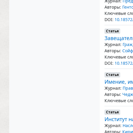
Журнал:
Пред
Авторы:
Гент
Ключевые сло
DOI:
10.18572
Статья
Завещател
Журнал:
Граж
Авторы:
Сойф
Ключевые сло
DOI:
10.18572
Статья
Имение, и
Журнал:
Прав
Авторы:
Чедж
Ключевые сло
Статья
Институт н
Журнал:
Насл
Авторы:
Кири