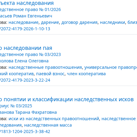
бъекта наследования
едственное право № 01/2026
асьев Роман Евгеньевич
ва:
наследование
,
дарение
,
договор дарения
,
наследники
,
бли
/2072-4179-2026-1-10-13
о наследовании пая
едственное право № 03/2023
колова Елена Олеговна
ва:
наследственные правоотношения
,
универсальное правопр
кий кооператив
,
паевой взнос
,
член кооператива
/2072-4179-2023-3-22-24
о понятии и классификации наследственных исков
риус № 03/2025
занова Тарана Фахратовна
ва:
иски из наследственных правоотношений
,
наследственное
ледования
,
наследственная масса
/1813-1204-2025-3-38-42