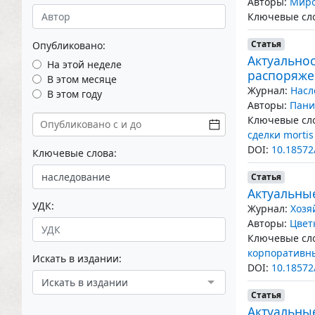
Авторы:
Миро
Ключевые сло
Статья
Опубликовано:
Актуальнос
На этой неделе
распоряже
В этом месяце
Журнал:
Насл
В этом году
Авторы:
Пани
Ключевые сло
сделки mortis
DOI:
10.18572
Ключевые слова:
Статья
Актуальны
УДК:
Журнал:
Хозя
Авторы:
Цвет
Ключевые сло
корпоративн
Искать в издании:
DOI:
10.18572
Искать в издании
Статья
Актуальны