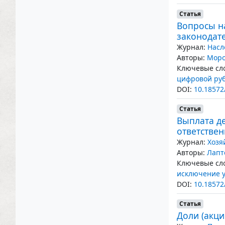
Статья
Вопросы н
законодат
Журнал:
Насл
Авторы:
Моро
Ключевые сло
цифровой ру
DOI:
10.18572
Статья
Выплата де
ответстве
Журнал:
Хозя
Авторы:
Лапт
Ключевые сло
исключение 
DOI:
10.18572
Статья
Доли (акц