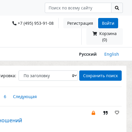
+7 (495) 953-91-08
Регистрация
Войти
Корзина
(0)
Русский
English
тировка:
Сохранить поиск
6
Следующая
тношений