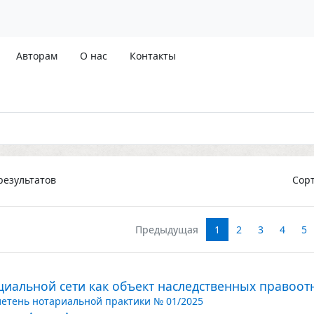
Авторам
О нас
Контакты
езультатов
Сор
Предыдущая
1
2
3
4
5
оциальной сети как объект наследственных правоо
етень нотариальной практики № 01/2025