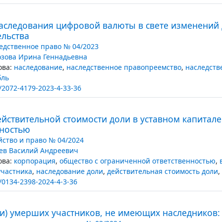
аследования цифровой валюты в свете изменений
ельства
едственное право № 04/2023
зова Ирина Геннадьевна
ва:
наследование
,
наследственное правопреемство
,
наследств
бль
/2072-4179-2023-4-33-36
йствительной стоимости доли в уставном капитал
нностью
йство и право № 04/2024
ев Василий Андреевич
ва:
корпорация
,
общество с ограниченной ответственностью
,
участника
,
наследование доли
,
действительная стоимость доли
,
/0134-2398-2024-4-3-36
ии) умерших участников, не имеющих наследнико