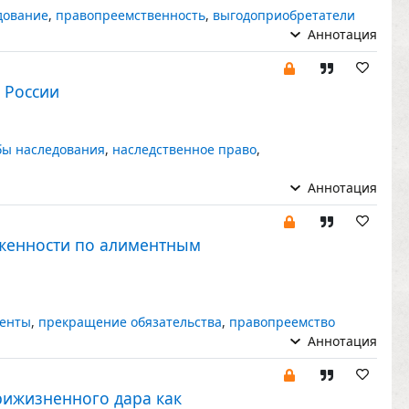
дование
,
правопреемственность
,
выгодоприобретатели
Аннотация
 России
бы наследования
,
наследственное право
,
Аннотация
лженности по алиментным
енты
,
прекращение обязательства
,
правопреемство
Аннотация
рижизненного дара как