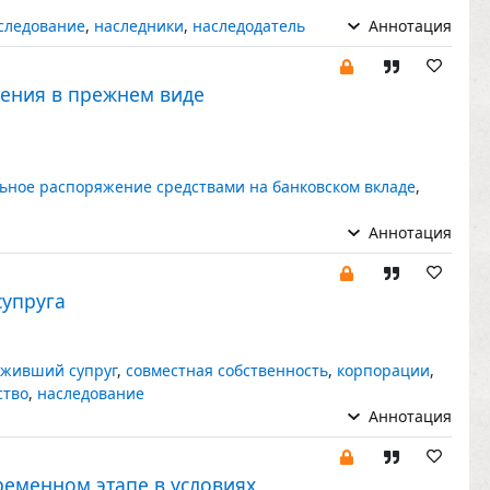
следование
,
наследники
,
наследодатель
Аннотация
ления в прежнем виде
ьное распоряжение средствами на банковском вкладе
,
Аннотация
упруга
живший супруг
,
совместная собственность
,
корпорации
,
ство
,
наследование
Аннотация
ременном этапе в условиях