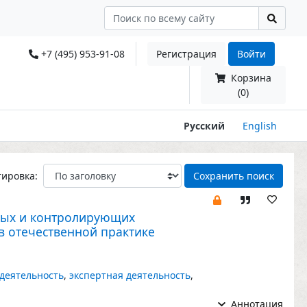
+7 (495) 953-91-08
Регистрация
Войти
Корзина
(0)
Русский
English
тировка:
Сохранить поиск
ных и контролирующих
в отечественной практике
деятельность
,
экспертная деятельность
,
Аннотация