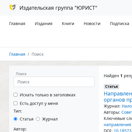
Издательская группа "ЮРИСТ"
Главная
Издания
Книги
Новости
Подписка
Главная
Поиск
Поиск
Найден
1
резу
Статья
Направлен
Искать только в заголовках
органов п
Есть доступ у меня
Журнал:
Нало
Тип:
Авторы:
Сове
Ключевые сло
Статья
Журнал
направления
Автор:
DOI:
10.18572