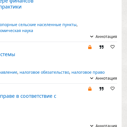
ере финансов
практики
опорные сельские населенные пункты
,
номическая наука
Аннотация
истемы
равление
,
налоговое обязательство
,
налоговое право
Аннотация
раве в соответствие с
Аннотация