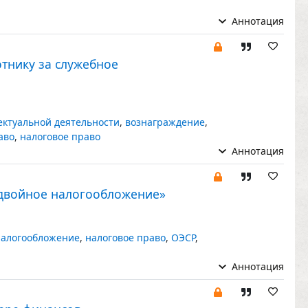
Аннотация
тнику за служебное
ектуальной деятельности
,
вознаграждение
,
аво
,
налоговое право
Аннотация
 двойное налогообложение»
налогообложение
,
налоговое право
,
ОЭСР
,
Аннотация