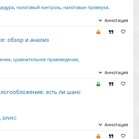
цедура
,
налоговый контроль
,
налоговые проверки
,
Аннотация
е: обзор и анализ
жение
,
сравнительное правоведение
,
Аннотация
логообложения: есть ли шанс
,
БРИКС
Аннотация