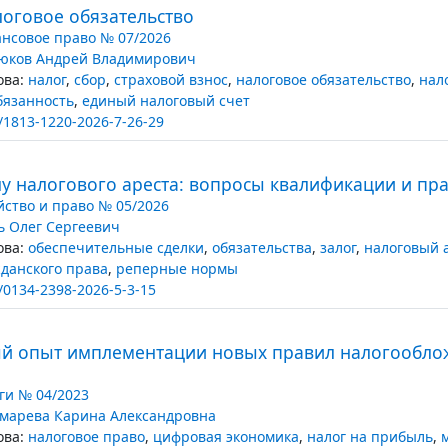
логовое обязательство
нсовое право № 07/2026
юков Андрей Владимирович
ва:
налог
,
сбор
,
страховой взнос
,
налоговое обязательство
,
нал
бязанность
,
единый налоговый счет
/1813-1220-2026-7-26-29
илу налогового ареста: вопросы квалификации и п
йство и право № 05/2026
ь Олег Сергеевич
ва:
обеспечительные сделки
,
обязательства
,
залог
,
налоговый 
данского права
,
реперные нормы
/0134-2398-2026-5-3-15
й опыт имплементации новых правил налогообло
ги № 04/2023
марева Карина Александровна
ва:
налоговое право
,
цифровая экономика
,
налог на прибыль
,