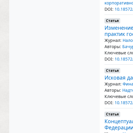
корпоративн
DOI:
10.18572
Статья
Изменение
практик го
Журнал:
Нало
Авторы:
Бачу
Ключевые сло
DOI:
10.18572
Статья
Исковая да
Журнал:
Фина
Авторы:
Надт
Ключевые сло
DOI:
10.18572
Статья
Концептуа
Федерации