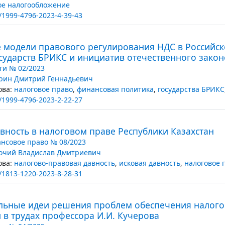
ое налогообложение
/1999-4796-2023-4-39-43
 модели правового регулирования НДС в Российск
сударств БРИКС и инициатив отечественного закон
ги № 02/2023
рин Дмитрий Геннадьевич
ва:
налоговое право
,
финансовая политика
,
государства БРИКС
/1999-4796-2023-2-22-27
вность в налоговом праве Республики Казахстан
нсовое право № 08/2023
очий Владислав Дмитриевич
ва:
налогово-правовая давность
,
исковая давность
,
налоговое 
/1813-1220-2023-8-28-31
льные идеи решения проблем обеспечения налого
 в трудах профессора И.И. Кучерова