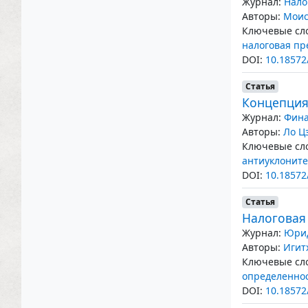
Журнал:
Нало
Авторы:
Моис
Ключевые сло
налоговая пр
DOI:
10.18572
Статья
Концепция
Журнал:
Фина
Авторы:
Ло Ц
Ключевые сло
антиуклоните
DOI:
10.18572
Статья
Налоговая 
Журнал:
Юрид
Авторы:
Игит
Ключевые сло
определенно
DOI:
10.18572