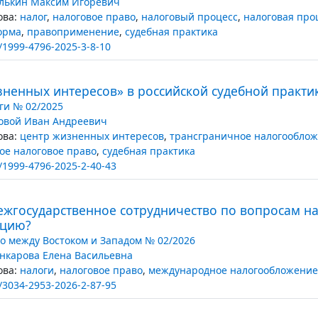
лькин Максим Игоревич
ва:
налог
,
налоговое право
,
налоговый процесс
,
налоговая про
орма
,
правоприменение
,
судебная практика
/1999-4796-2025-3-8-10
ненных интересов» в российской судебной практик
ги № 02/2025
овой Иван Андреевич
ва:
центр жизненных интересов
,
трансграничное налогообло
е налоговое право
,
судебная практика
/1999-4796-2025-2-40-43
ежгосударственное сотрудничество по вопросам на
ацию?
о между Востоком и Западом № 02/2026
нкарова Елена Васильевна
ва:
налоги
,
налоговое право
,
международное налогообложение
/3034-2953-2026-2-87-95