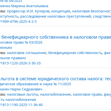
ги № 04/2025
еенко Марина Анатольевна
ва:
профессор И.И. Кучеров
,
концепция
,
налоговая безопаснос
еступность
,
расследование налоговых преступлений
,
следствен
/1999-4796-2025-4-2-5
 бенефициарного собственника в налоговом праве
нсовое право № 03/2026
зюньяо
ва:
налоговое соглашение
,
бенефициарная собственность
,
фак
льное правило
/1813-1220-2026-3-30-33
льгота в системе юридического состава налога: т
ическое образование и наука № 11/2025
ханян Нарек Седракович
ва:
налоговые льготы
,
налогообложение
,
налоговое право
,
фак
сть налогообложения
/1813-1190-2025-11-36-40