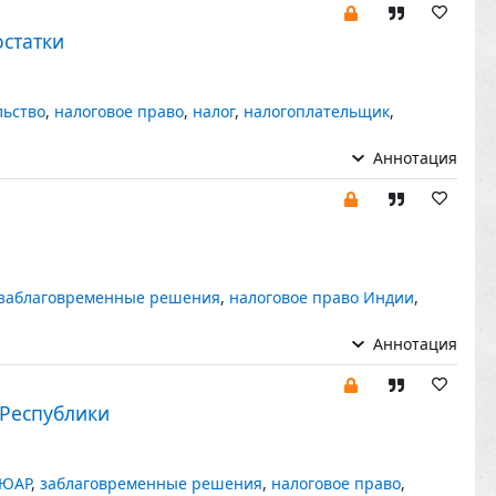
статки
льство
,
налоговое право
,
налог
,
налогоплательщик
,
Аннотация
заблаговременные решения
,
налоговое право Индии
,
Аннотация
 Республики
ЮАР
,
заблаговременные решения
,
налоговое право
,