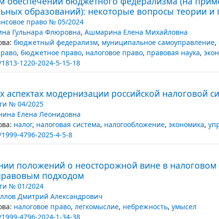
м обеспечении бюджетного федерализма (на прим
ьных образований): некоторые вопросы теории и 
нсовое право № 05/2024
ина Гульнара Флюровна
,
Ашмарина Елена Михайловна
ва:
бюджетный федерализм
,
муниципальное самоуправление
,
право
,
бюджетное право
,
налоговое право
,
правовая наука
,
эко
/1813-1220-2024-5-15-18
х аспектах модернизации российской налоговой с
ги № 04/2025
нина Елена Леонидовна
ва:
налог
,
налоговая система
,
налогообложение
,
экономика
,
уп
/1999-4796-2025-4-5-8
нии положений о неосторожной вине в налоговом п
правовым подходом
ги № 01/2024
ллов Дмитрий Александрович
ва:
налоговое право
,
легкомыслие
,
небрежность
,
умысел
/1999-4796-2024-1-34-38