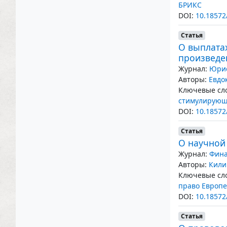
БРИКС
DOI:
10.18572
Статья
О выплата
произведе
Журнал:
Юрис
Авторы:
Евдо
Ключевые сло
стимулирующ
DOI:
10.18572
Статья
О научной
Журнал:
Фина
Авторы:
Кили
Ключевые сло
право Европе
DOI:
10.18572
Статья