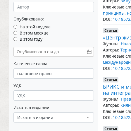
Авторы:
Зиму
Ключевые сло
принципы
,
н
Опубликовано:
DOI:
10.18572
На этой неделе
Статья
В этом месяце
«Центр жиз
В этом году
Журнал:
Нало
Авторы:
Терн
Ключевые сло
международно
Ключевые слова:
DOI:
10.18572
Статья
УДК:
БРИКС и м
на интегр
Журнал:
Прав
Авторы:
Кили
Искать в издании:
Ключевые сло
Искать в издании
DOI:
10.18572
Статья