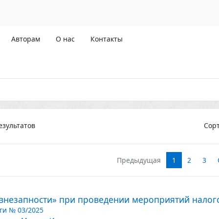
Авторам
О нас
Контакты
зультатов
Сор
Предыдущая
1
2
3
внезапности» при проведении мероприятий налог
ги № 03/2025