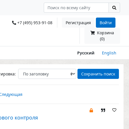
+7 (495) 953-91-08
Регистрация
Войти
Корзина
(0)
Русский
English
тировка:
Сохранить поиск
Следующая
ового контроля