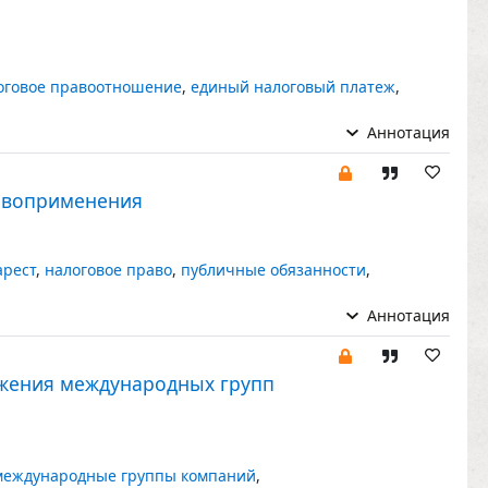
оговое правоотношение
,
единый налоговый платеж
,
Аннотация
равоприменения
арест
,
налоговое право
,
публичные обязанности
,
Аннотация
жения международных групп
международные группы компаний
,