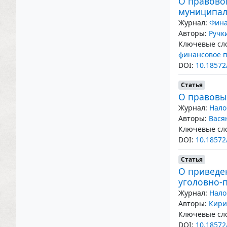
О правово
муниципал
Журнал:
Фина
Авторы:
Ручк
Ключевые сло
финансовое 
DOI:
10.18572
Статья
О правовы
Журнал:
Нало
Авторы:
Вася
Ключевые сло
DOI:
10.18572
Статья
О приведе
уголовно-
Журнал:
Нало
Авторы:
Кири
Ключевые сло
DOI:
10.18572