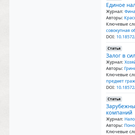
Единое на
Журнал:
Фина
Авторы:
Крас
Ключевые сло
совокупная о
DOI:
10.18572
Статья
Залог в с
Журнал:
Хозя
Авторы:
Грин
Ключевые сло
предмет граж
DOI:
10.18572
Статья
Зарубежны
компаний
Журнал:
Нало
Авторы:
Поно
Ключевые сло