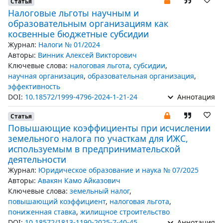
Статья
Налоговые льготы научным и
образовательным организациям как
косвенные бюджетные субсидии
Журнал:
Налоги № 01/2024
Авторы:
Винник Алексей Викторович
Ключевые слова:
налоговая льгота
,
субсидии
,
научная организация
,
образовательная организация
,
эффективность
DOI:
10.18572/1999-4796-2024-1-21-24
Аннотация
Статья
Повышающие коэффициенты при исчислении
земельного налога по участкам для ИЖС,
используемым в предпринимательской
деятельности
Журнал:
Юридическое образование и наука № 07/2025
Авторы:
Авакян Камо Айказович
Ключевые слова:
земельный налог
,
повышающий коэффициент
,
налоговая льгота
,
пониженная ставка
,
жилищное строительство
DOI:
10.18572/1813-1190-2025-7-40-45
Аннотация