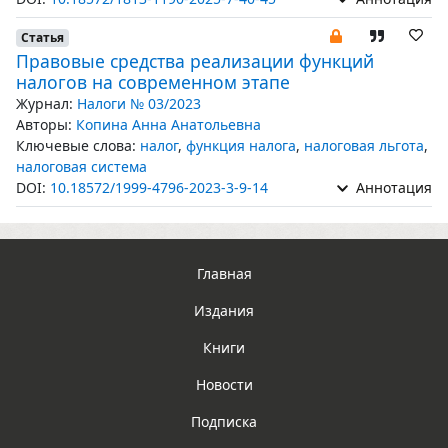
Статья
Правовые средства реализации функций
налогов на современном этапе
Журнал:
Налоги № 03/2023
Авторы:
Копина Анна Анатольевна
Ключевые слова:
налог
,
функция налога
,
налоговая льгота
,
налоговая система
DOI:
10.18572/1999-4796-2023-3-9-14
Аннотация
Главная
Издания
Книги
Новости
Подписка