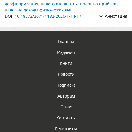
деофшоризация
,
налоговые льготы
,
налог на прибыль
,
налог на доходы физических лиц
DOI:
10.18572/2071-1182-2026-1-14-17
Аннотация
Главная
Издания
Книги
Новости
Подписка
Авторам
О нас
Контакты
Реквизиты