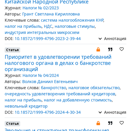
Китайской Народной Республике
Журнал:
Налоги № 02/2023
Авторы:
Грант Светлана Кирилловна
Ключевые слова:
система налогообложения КНР
,
налог на прибыль
,
НДС
,
налоговые стимулы
,
индустрия интегральных микросхем
DOI:
10.18572/1999-4796-2023-2-39-44
Аннотация
Статья
Приоритет в удовлетворении требований
налогового органа в делах о банкротстве
организаций
Журнал:
Налоги № 04/2024
Авторы:
Волков Даниил Евгеньевич
Ключевые слова:
банкротство
,
налоговое обязательство
,
очередность удовлетворения требований кредиторов
,
налог на прибыль
,
налог на добавленную стоимость
,
невольный кредитор
DOI:
10.18572/1999-4796-2024-4-30-34
Аннотация
Статья
Эволюция и структурная трансформация