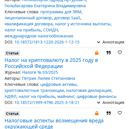
Гюльбасарова Екатерина Владимировна
Ключевые слова:
программы для ЭВМ
,
лицензионный договор
,
договор SaaS
,
квалификация договора
,
налог у источника выплаты
,
налог на прибыль
,
СОИДН
,
международное налогообложение
DOI:
10.18572/1813-1220-2026-1-12-15
Аннотация
Статья
Налог на криптовалюту в 2025 году в
Российской Федерации
Журнал:
Налоги № 03/2025
Авторы:
Петрик Лилия Степановна
Ключевые слова:
цифровые активы
,
криптовалютные транзакции
,
налоговая декларация
,
НДФЛ
,
налог на прибыль
,
майнинг
,
цифровые финансы
DOI:
10.18572/1999-4796-2025-3-18-21
Аннотация
Статья
Налоговые аспекты возмещения вреда
окружающей среде