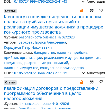
DOI:
10.18572/1999-4796-2026-2-41-45
Аннотация
Статья
К вопросу о порядке очередности погашения
налога на прибыль организаций от
реализации имущества должника в процедуре
конкурсного производства
Журнал:
Безопасность бизнеса № 02/2023
Авторы:
Баркова Лариса Алексеевна
,
Коршунов Петр Николаевич
Ключевые слова:
банкротство
,
налог на прибыль
,
прибыль организации
,
реализация имущества должника
,
кредиторы
,
разрешение разногласий
,
налог на имущество
,
конкурсное производство
DOI:
10.18572/2072-3644-2023-2-11-15
Аннотация
Статья
Квалификация договоров о предоставлении
программного обеспечения в целях
налогообложения
Журнал:
Финансовое право № 01/2026
Авторы:
Гюльбасаров Эдуард Артурович
,