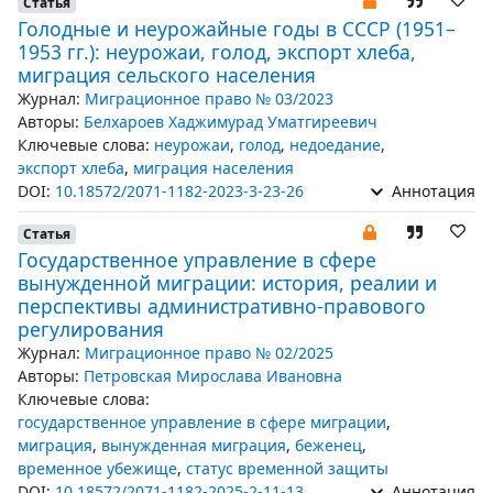
Статья
Голодные и неурожайные годы в СССР (1951–
1953 гг.): неурожаи, голод, экспорт хлеба,
миграция сельского населения
Журнал:
Миграционное право № 03/2023
Авторы:
Белхароев Хаджимурад Уматгиреевич
Ключевые слова:
неурожаи
,
голод
,
недоедание
,
экспорт хлеба
,
миграция населения
DOI:
10.18572/2071-1182-2023-3-23-26
Аннотация
Статья
Государственное управление в сфере
вынужденной миграции: история, реалии и
перспективы административно-правового
регулирования
Журнал:
Миграционное право № 02/2025
Авторы:
Петровская Мирослава Ивановна
Ключевые слова:
государственное управление в сфере миграции
,
миграция
,
вынужденная миграция
,
беженец
,
временное убежище
,
статус временной защиты
DOI:
10.18572/2071-1182-2025-2-11-13
Аннотация