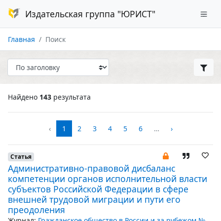
Издательская группа "ЮРИСТ"
Главная
Поиск
Найдено
143
результата
‹
1
2
3
4
5
6
…
›
Статья
Административно-правовой дисбаланс
компетенции органов исполнительной власти
субъектов Российской Федерации в сфере
внешней трудовой миграции и пути его
преодоления
Журнал:
Гражданское общество в России и за рубежом №