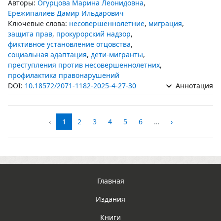
Авторы:
Огурцова Марина Леонидовна
,
Ережипалиев Дамир Ильдарович
Ключевые слова:
несовершеннолетние
,
миграция
,
защита прав
,
прокурорский надзор
,
фиктивное установление отцовства
,
социальная адаптация
,
дети-мигранты
,
преступления против несовершеннолетних
,
профилактика правонарушений
DOI:
10.18572/2071-1182-2025-4-27-30
Аннотация
‹
1
2
3
4
5
6
…
›
Главная
Издания
Книги