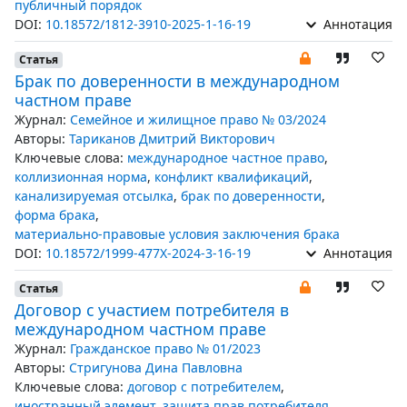
публичный порядок
DOI:
10.18572/1812-3910-2025-1-16-19
Аннотация
Статья
Брак по доверенности в международном
частном праве
Журнал:
Семейное и жилищное право № 03/2024
Авторы:
Тариканов Дмитрий Викторович
Ключевые слова:
международное частное право
,
коллизионная норма
,
конфликт квалификаций
,
канализируемая отсылка
,
брак по доверенности
,
форма брака
,
материально-правовые условия заключения брака
DOI:
10.18572/1999-477X-2024-3-16-19
Аннотация
Статья
Договор с участием потребителя в
международном частном праве
Журнал:
Гражданское право № 01/2023
Авторы:
Стригунова Дина Павловна
Ключевые слова:
договор с потребителем
,
иностранный элемент
,
защита прав потребителя
,