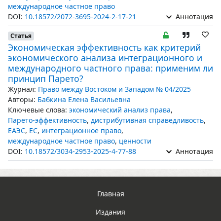
международное частное право
DOI:
10.18572/2072-3695-2024-2-17-21
Аннотация
Статья
Экономическая эффективность как критерий
экономического анализа интеграционного и
международного частного права: применим ли
принцип Парето?
Журнал:
Право между Востоком и Западом № 04/2025
Авторы:
Бабкина Елена Васильевна
Ключевые слова:
экономический анализ права
,
Парето-эффективность
,
дистрибутивная справедливость
,
ЕАЭС
,
ЕС
,
интеграционное право
,
международное частное право
,
ценности
DOI:
10.18572/3034-2953-2025-4-77-88
Аннотация
Главная
Издания