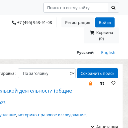
+7 (495) 953-91-08
Регистрация
Войти
Корзина
(0)
Русский
English
тировка:
Сохранить поиск
льской деятельности (общие
023
упление
,
историко-правовое исследование
,
Аннотация