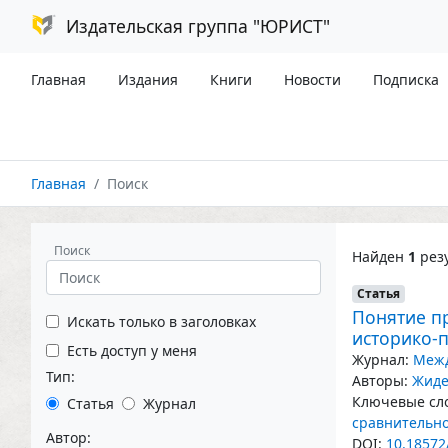
Издательская группа "ЮРИСТ"
Главная
Издания
Книги
Новости
Подписка
Главная
Поиск
Поиск
Найден
1
резу
Статья
Понятие п
Искать только в заголовках
историко-
Есть доступ у меня
Журнал:
Межд
Тип:
Авторы:
Жиде
Ключевые сло
Статья
Журнал
сравнительн
Автор:
DOI:
10.18572