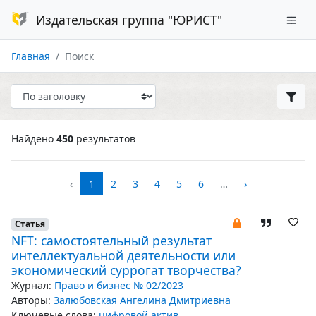
Издательская группа "ЮРИСТ"
Главная
Поиск
Найдено
450
результатов
‹
1
2
3
4
5
6
…
›
Статья
NFT: самостоятельный результат
интеллектуальной деятельности или
экономический суррогат творчества?
Журнал:
Право и бизнес № 02/2023
Авторы:
Залюбовская Ангелина Дмитриевна
Ключевые слова:
цифровой актив
,