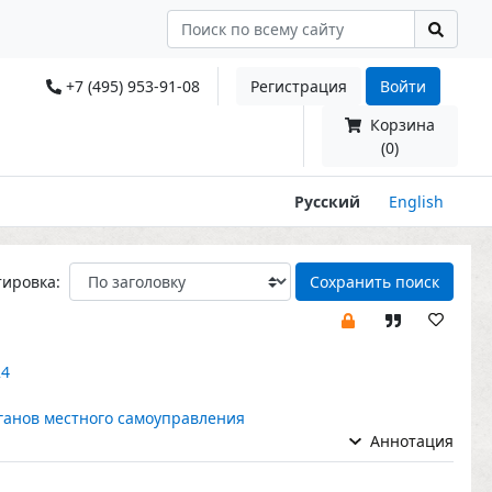
+7 (495) 953-91-08
Регистрация
Войти
Корзина
(0)
Русский
English
тировка:
Сохранить поиск
24
ганов местного самоуправления
Аннотация