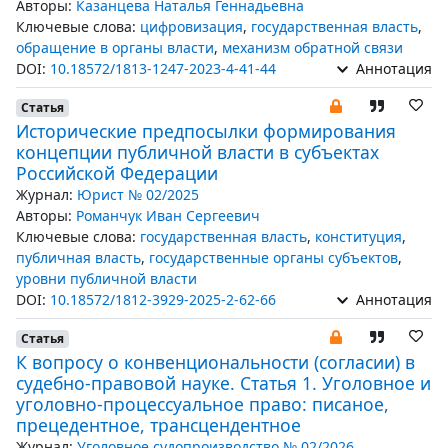
Авторы:
Казанцева Наталья Геннадьевна
Ключевые слова:
цифровизация
,
государственная власть
,
обращение в органы власти
,
механизм обратной связи
DOI:
10.18572/1813-1247-2023-4-41-44
Аннотация
Статья
Исторические предпосылки формирования
концепции публичной власти в субъектах
Российской Федерации
Журнал:
Юрист № 02/2025
Авторы:
Романчук Иван Сергеевич
Ключевые слова:
государственная власть
,
конституция
,
публичная власть
,
государственные органы субъектов
,
уровни публичной власти
DOI:
10.18572/1812-3929-2025-2-62-66
Аннотация
Статья
К вопросу о конвенциональности (согласии) в
судебно-правовой науке. Статья 1. Уголовное и
уголовно-процессуальное право: писаное,
прецедентное, трансцендентное
Журнал:
Уголовное судопроизводство № 02/2026