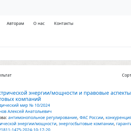
Авторам
О нас
Контакты
льтат
Сор
ктрической энергии/мощности и правовые аспект
товых компаний
ический мир № 10/2024
нов Алексей Анатольевич
ва:
антимонопольное регулирование
,
ФАС России
,
конкуренци
рической энергии/мощности
,
энергосбытовые компании
,
гарант
/1811-1475-2024-10-17-20