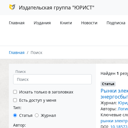
Издательская группа "ЮРИСТ"
Главная
Издания
Книги
Новости
Подписка
Главная
Поиск
Поиск
Найден
1
резу
Статья
Рынки эле
Искать только в заголовках
энергосбы
Есть доступ у меня
Журнал:
Юрид
Тип:
Авторы:
Логи
Ключевые сло
Статья
Журнал
рынки элект
Автор:
DOI:
10.18572