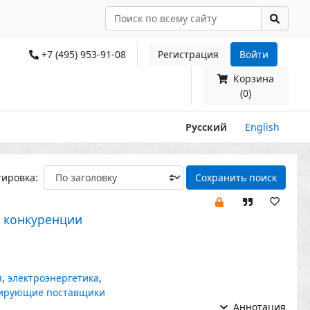
+7 (495) 953-91-08
Регистрация
Войти
Корзина
(0)
Русский
English
тировка:
Сохранить поиск
ы конкуренции
я
,
электроэнергетика
,
ирующие поставщики
Аннотация