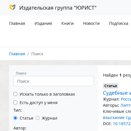
Издательская группа "ЮРИСТ"
Главная
Издания
Книги
Новости
Подписка
Главная
Поиск
Поиск
Найден
1
резу
Статья
Судебные 
Искать только в заголовках
Журнал:
Росс
Есть доступ у меня
Авторы:
Лапт
Тип:
Ключевые сло
взыскание су
Статья
Журнал
DOI:
10.18572
Автор: