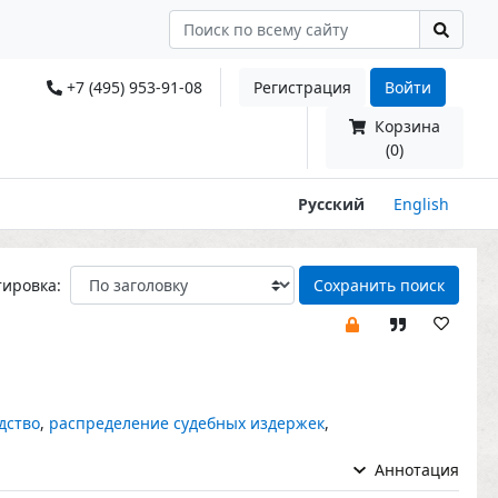
+7 (495) 953-91-08
Регистрация
Войти
Корзина
(0)
Русский
English
тировка:
Сохранить поиск
дство
,
распределение судебных издержек
,
Аннотация