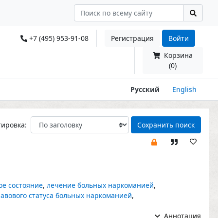
+7 (495) 953-91-08
Регистрация
Войти
Корзина
(0)
Русский
English
тировка:
Сохранить поиск
ое состояние
,
лечение больных наркоманией
,
авового статуса больных наркоманией
,
Аннотация