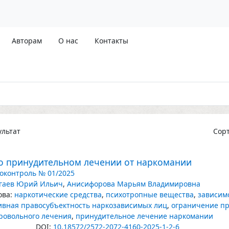
Авторам
О нас
Контакты
льтат
Сор
 о принудительном лечении от наркомании
оконтроль № 01/2025
гаев Юрий Ильич
,
Анисифорова Марьям Владимировна
ва:
наркотические средства
,
психотропные вещества
,
зависим
вная правосубъектность наркозависимых лиц
,
ограничение пр
ровольного лечения
,
принудительное лечение наркомании
DOI:
10.18572/2572-2072-4160-2025-1-2-6