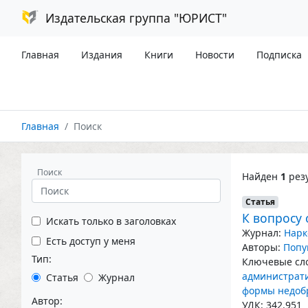
Издательская группа "ЮРИСТ"
Главная
Издания
Книги
Новости
Подписка
Главная
Поиск
Поиск
Найден
1
резу
Статья
К вопросу
Искать только в заголовках
Журнал:
Нарк
Есть доступ у меня
Авторы:
Попу
Тип:
Ключевые сло
администрати
Статья
Журнал
формы недоб
Автор:
УДК: 342.951