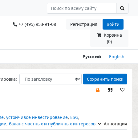
+7 (495) 953-91-08
Регистрация
Войти
Корзина
(0)
Русский
English
тировка:
Сохранить поиск
ие
,
устойчивое инвестирование
,
ESG
,
ции
,
баланс частных и публичных интересов
Аннотация