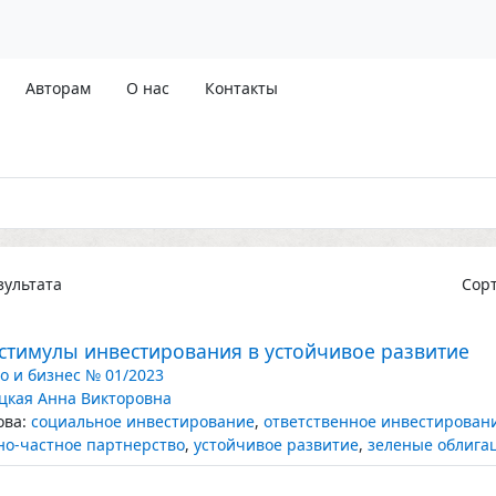
Авторам
О нас
Контакты
ультата
Сор
стимулы инвестирования в устойчивое развитие
о и бизнес № 01/2023
цкая Анна Викторовна
ва:
социальное инвестирование
,
ответственное инвестирован
но-частное партнерство
,
устойчивое развитие
,
зеленые облига