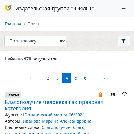
Издательская группа "ЮРИСТ"
Главная
Поиск
Найдено
970
результатов
‹
1
2
3
4
5
6
…
›
Статья
Благополучие человека как правовая
категория
Журнал:
Юридический мир № 06/2024
Авторы:
Иванова Марина Александровна
Ключевые слова:
благополучие
,
благо
,
материальные и нематериальные блага
,