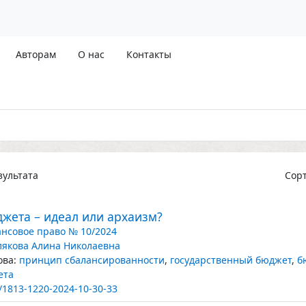
Авторам
О нас
Контакты
ультата
Сор
жета – идеал или архаизм?
нсовое право № 10/2024
якова Алина Николаевна
ва:
принцип сбалансированности
,
государственный бюджет
,
б
ета
/1813-1220-2024-10-30-33