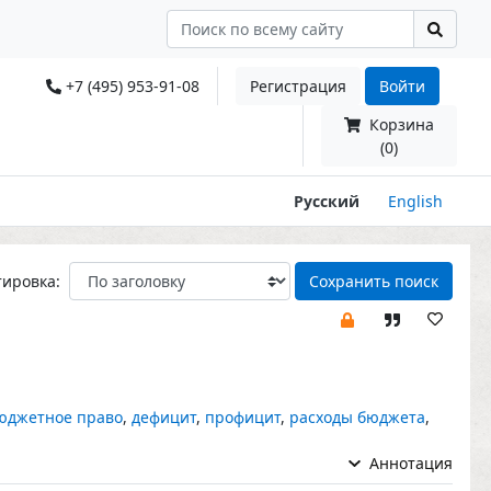
+7 (495) 953-91-08
Регистрация
Войти
Корзина
(0)
Русский
English
тировка:
Сохранить поиск
юджетное право
,
дефицит
,
профицит
,
расходы бюджета
,
Аннотация