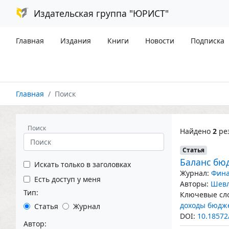
Издательская группа "ЮРИСТ"
Главная
Издания
Книги
Новости
Подписка
Главная
Поиск
Поиск
Найдено
2
рез
Статья
Баланс бюд
Искать только в заголовках
Журнал:
Фина
Есть доступ у меня
Авторы:
Шевл
Тип:
Ключевые сло
доходы бюдж
Статья
Журнал
DOI:
10.18572
Автор: