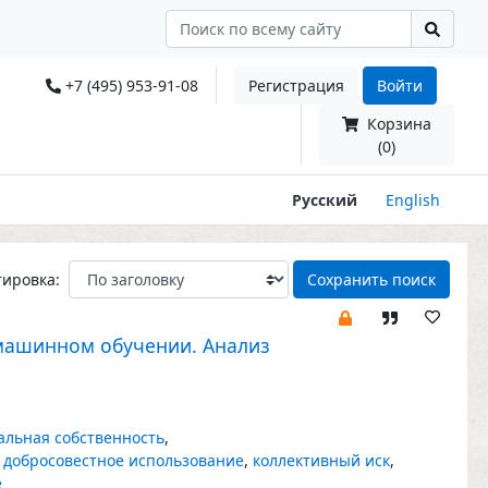
+7 (495) 953-91-08
Регистрация
Войти
Корзина
(0)
Русский
English
тировка:
Сохранить поиск
 машинном обучении. Анализ
альная собственность
,
,
добросовестное использование
,
коллективный иск
,
е