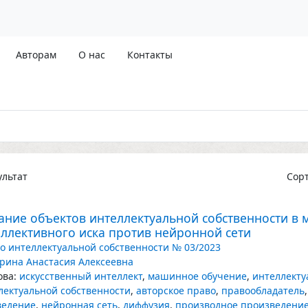
Авторам
О нас
Контакты
льтат
Сор
ание объектов интеллектуальной собственности в
оллективного иска против нейронной сети
о интеллектуальной собственности № 03/2023
рина Анастасия Алексеевна
ва:
искусственный интеллект
,
машинное обучение
,
интеллекту
лектуальной собственности
,
авторское право
,
правообладатель
ведение
,
нейронная сеть
,
диффузия
,
производное произведени