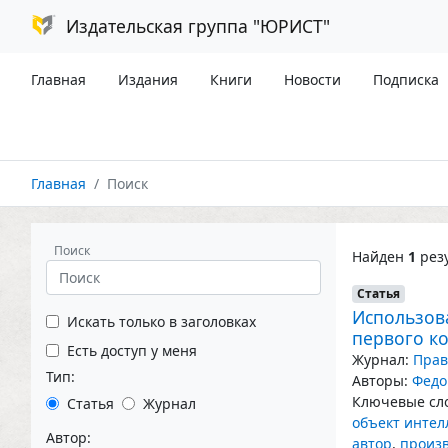
Издательская группа "ЮРИСТ"
Главная
Издания
Книги
Новости
Подписка
Главная
Поиск
Поиск
Найден
1
резу
Статья
Использов
Искать только в заголовках
первого к
Есть доступ у меня
Журнал:
Прав
Тип:
Авторы:
Федо
Ключевые сло
Статья
Журнал
объект интел
Автор:
автор
,
произ