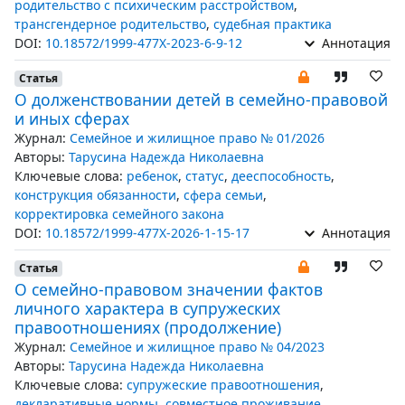
родительство с психическим расстройством
,
трансгендерное родительство
,
судебная практика
DOI:
10.18572/1999-477X-2023-6-9-12
Аннотация
Статья
О долженствовании детей в семейно-правовой
и иных сферах
Журнал:
Семейное и жилищное право № 01/2026
Авторы:
Тарусина Надежда Николаевна
Ключевые слова:
ребенок
,
статус
,
дееспособность
,
конструкция обязанности
,
сфера семьи
,
корректировка семейного закона
DOI:
10.18572/1999-477X-2026-1-15-17
Аннотация
Статья
О семейно-правовом значении фактов
личного характера в супружеских
правоотношениях (продолжение)
Журнал:
Семейное и жилищное право № 04/2023
Авторы:
Тарусина Надежда Николаевна
Ключевые слова:
супружеские правоотношения
,
декларативные нормы
,
совместное проживание
,