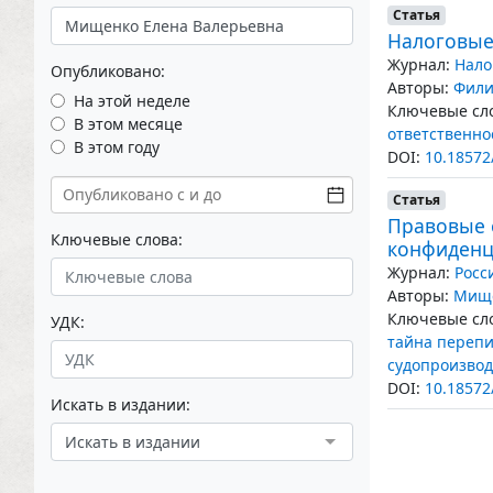
Статья
Налоговые
Журнал:
Нало
Опубликовано:
Авторы:
Фили
На этой неделе
Ключевые сло
В этом месяце
ответственно
В этом году
DOI:
10.18572
Статья
Правовые 
Ключевые слова:
конфиденц
Журнал:
Росс
Авторы:
Мище
Ключевые сло
УДК:
тайна перепи
судопроизвод
DOI:
10.18572
Искать в издании:
Искать в издании