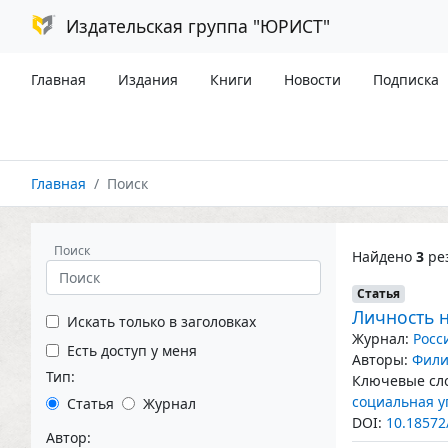
Издательская группа "ЮРИСТ"
Главная
Издания
Книги
Новости
Подписка
Главная
Поиск
Поиск
Найдено
3
рез
Статья
Личность 
Искать только в заголовках
Журнал:
Росс
Есть доступ у меня
Авторы:
Фили
Тип:
Ключевые сло
социальная у
Статья
Журнал
DOI:
10.18572
Автор: