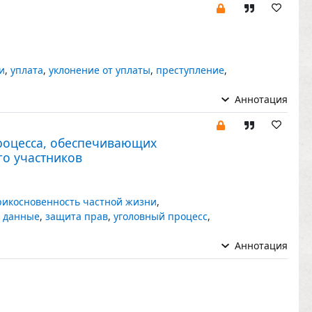
и
,
уплата
,
уклонение от уплаты
,
преступление
,
Аннотация
роцесса, обеспечивающих
го участников
рикосновенность частной жизни
,
 данные
,
защита прав
,
уголовный процесс
,
Аннотация