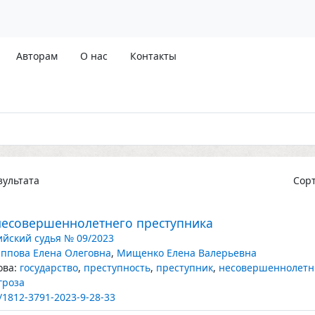
Авторам
О нас
Контакты
ультата
Сор
несовершеннолетнего преступника
ийский судья № 09/2023
ппова Елена Олеговна
,
Мищенко Елена Валерьевна
ва:
государство
,
преступность
,
преступник
,
несовершеннолетн
гроза
/1812-3791-2023-9-28-33