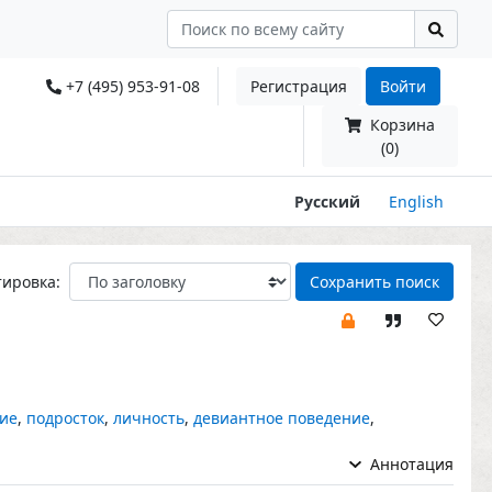
+7 (495) 953-91-08
Регистрация
Войти
Корзина
(0)
Русский
English
тировка:
Сохранить поиск
ие
,
подросток
,
личность
,
девиантное поведение
,
Аннотация