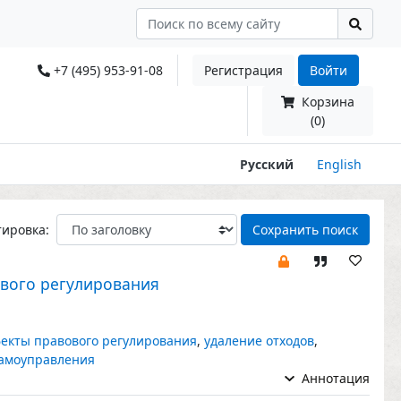
+7 (495) 953-91-08
Регистрация
Войти
Корзина
(0)
Русский
English
тировка:
Сохранить поиск
ового регулирования
екты правового регулирования
,
удаление отходов
,
самоуправления
Аннотация