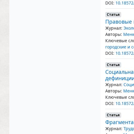
DOI:
10.18572
Статья
Правовые 
Журнал:
Экол
Авторы:
Менк
Ключевые сло
городские и 
DOI:
10.18572
Статья
Социальна
дефиници
Журнал:
Соци
Авторы:
Менк
Ключевые сло
DOI:
10.18572
Статья
Фрагмента
Журнал:
Труд