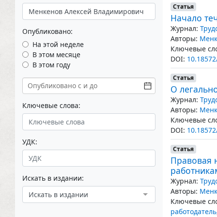
Статья
Начало те
Журнал:
Труд
Опубликовано:
Авторы:
Менк
На этой неделе
Ключевые сло
В этом месяце
DOI:
10.18572
В этом году
Статья
О легальн
Журнал:
Труд
Ключевые слова:
Авторы:
Менк
Ключевые сло
DOI:
10.18572
УДК:
Статья
Правовая 
работника
Искать в издании:
Журнал:
Труд
Авторы:
Менк
Искать в издании
Ключевые сло
работодатель