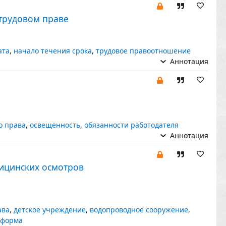
трудовом праве
ата
,
начало течения срока
,
трудовое правоотношение
Аннотация
»
о права
,
освещенность
,
обязанности работодателя
Аннотация
ицинских осмотров
ава
,
детское учреждение
,
водопроводное сооружение
,
 форма