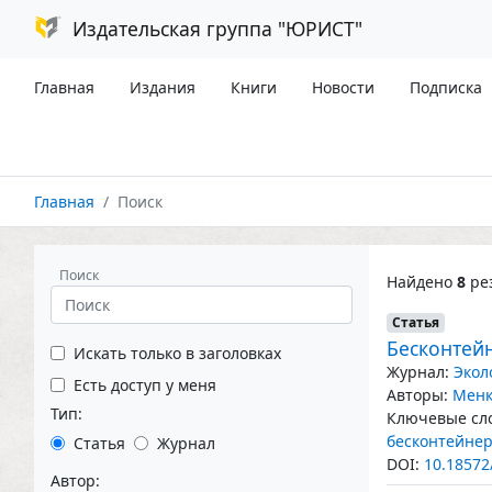
Издательская группа "ЮРИСТ"
Главная
Издания
Книги
Новости
Подписка
Главная
Поиск
Поиск
Найдено
8
рез
Статья
Бесконтей
Искать только в заголовках
Журнал:
Экол
Есть доступ у меня
Авторы:
Менк
Тип:
Ключевые сло
бесконтейнер
Статья
Журнал
DOI:
10.18572
Автор: