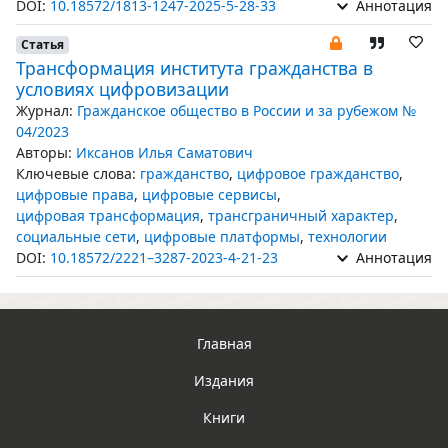
DOI:
10.18572/1813-1247-2025-5-28-33
Аннотация
Статья
Трансформация института гражданства в
условиях цифровизации
Журнал:
Гражданское общество в России и за рубежом №
04/2023
Авторы:
Иксанов Илья Саматович
Ключевые слова:
гражданство
,
цифровое гражданство
,
цифровые права
,
цифровые сервисы
,
цифровая трансформация
,
трансграничный характер
,
социальные сети
,
цифровые платформы
,
технологии
DOI:
10.18572/2221–3287-2023-4-21-23
Аннотация
Главная
Издания
Книги