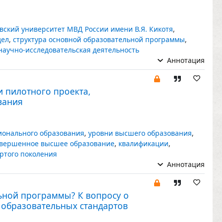
вский университет МВД России имени В.Я. Кикотя
,
дел
,
структура основной образовательной программы
,
научно-исследовательская деятельность
Аннотация
и пилотного проекта,
вания
ионального образования
,
уровни высшего образования
,
вершенное высшее образование
,
квалификации
,
ртого поколения
Аннотация
ьной программы? К вопросу о
 образовательных стандартов