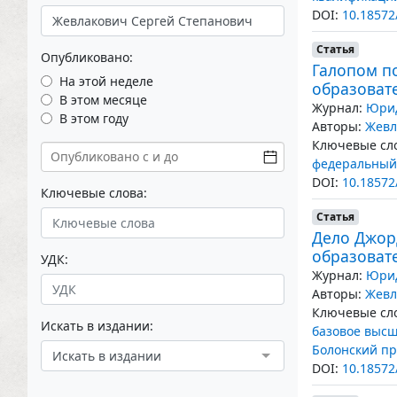
DOI:
10.18572
Статья
Опубликовано:
Галопом по
На этой неделе
образоват
В этом месяце
Журнал:
Юрид
В этом году
Авторы:
Жевл
Ключевые сло
федеральный 
DOI:
10.18572
Ключевые слова:
Статья
Дело Джор
образоват
УДК:
Журнал:
Юрид
Авторы:
Жевл
Ключевые сло
Искать в издании:
базовое высш
Болонский пр
Искать в издании
DOI:
10.18572