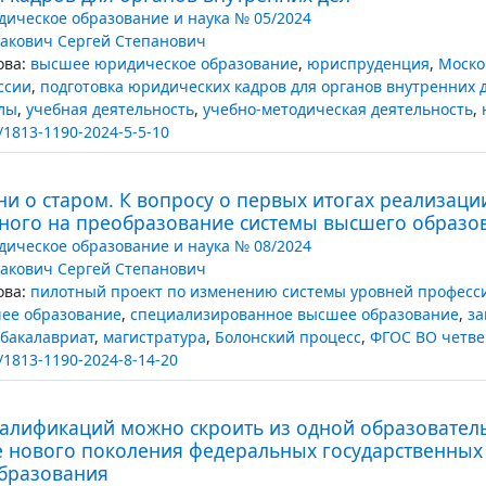
ическое образование и наука № 05/2024
акович Сергей Степанович
ва:
высшее юридическое образование
,
юриспруденция
,
Моско
ссии
,
подготовка юридических кадров для органов внутренних 
лы
,
учебная деятельность
,
учебно-методическая деятельность
,
/1813-1190-2024-5-5-10
и о старом. К вопросу о первых итогах реализаци
ного на преобразование системы высшего образо
ическое образование и наука № 08/2024
акович Сергей Степанович
ва:
пилотный проект по изменению системы уровней професс
ее образование
,
специализированное высшее образование
,
за
бакалавриат
,
магистратура
,
Болонский процесс
,
ФГОС ВО четве
/1813-1190-2024-8-14-20
валификаций можно скроить из одной образовател
е нового поколения федеральных государственных
бразования