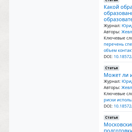
Какой обр
образован
образоват
Журнал:
Юрид
Авторы:
Жевл
Ключевые сло
перечень сп
объем контак
DOI:
10.18572
Статья
Может ли 
Журнал:
Юрид
Авторы:
Жевл
Ключевые сло
риски исполь
DOI:
10.18572
Статья
Московский
подготовки