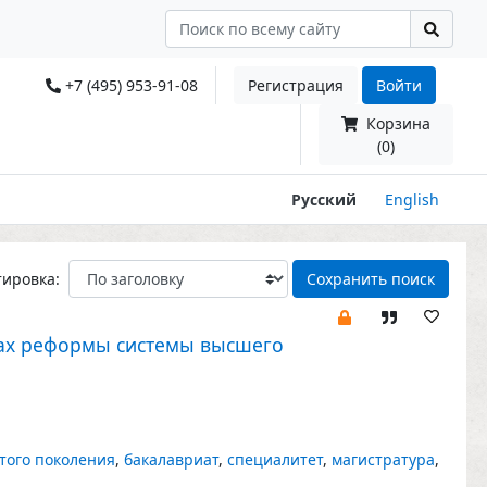
+7 (495) 953-91-08
Регистрация
Войти
Корзина
(0)
Русский
English
тировка:
Сохранить поиск
ах реформы системы высшего
того поколения
,
бакалавриат
,
специалитет
,
магистратура
,