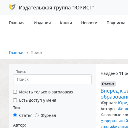
Издательская группа "ЮРИСТ"
Главная
Издания
Книги
Новости
Подписка
Главная
Поиск
Поиск
Найдено
11
ре
Статья
Вперед к 
Искать только в заголовках
образован
Есть доступ у меня
Журнал:
Юрид
Тип:
Авторы:
Жевл
Ключевые сло
Статья
Журнал
федеральный 
Автор:
квалификаци