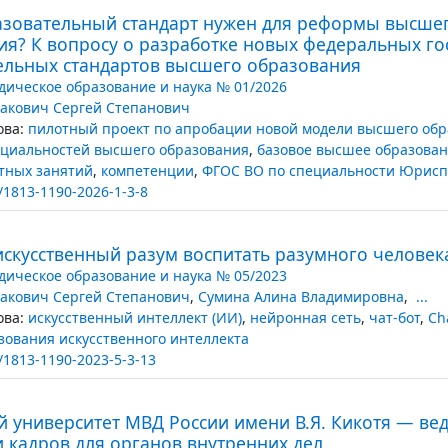
азовательный стандарт нужен для реформы высше
ия? К вопросу о разработке новых федеральных го
ельных стандартов высшего образования
ическое образование и наука № 01/2026
акович Сергей Степанович
ва:
пилотный проект по апробации новой модели высшего об
ециальностей высшего образования
,
базовое высшее образова
тных занятий
,
компетенции
,
ФГОС ВО по специальности Юрис
/1813-1190-2026-1-3-8
искусственный разум воспитать разумного человек
ическое образование и наука № 05/2023
акович Сергей Степанович
,
Сумина Алина Владимировна
,
...
ва:
искусственный интеллект (ИИ)
,
нейронная сеть
,
чат-бот
,
Ch
зования искусственного интеллекта
/1813-1190-2023-5-3-13
 университет МВД России имени В.Я. Кикотя — вед
 кадров для органов внутренних дел