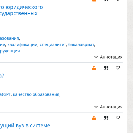
го юридического
сударственных
разования
,
ние
,
квалификации
,
специалитет
,
бакалавриат
,
пруденция
Аннотация
а?
atGPT
,
качество образования
,
Аннотация
ущий вуз в системе