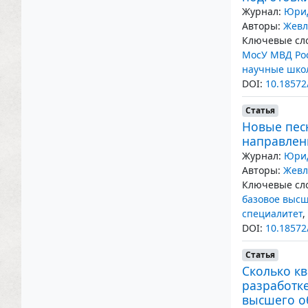
Журнал:
Юрид
Авторы:
Жевл
Ключевые сло
МосУ МВД Ро
научные шко
DOI:
10.18572
Статья
Новые песн
направлен
Журнал:
Юрид
Авторы:
Жевл
Ключевые сло
базовое высш
специалитет
,
DOI:
10.18572
Статья
Сколько к
разработк
высшего о