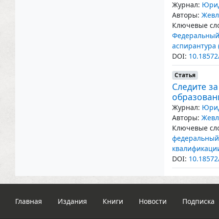
Журнал:
Юрид
Авторы:
Жевл
Ключевые сло
Федеральный 
аспирантура 
DOI:
10.18572
Статья
Следите за
образован
Журнал:
Юрид
Авторы:
Жевл
Ключевые сло
федеральный 
квалификаци
DOI:
10.18572
Главная
Издания
Книги
Новости
Подписка