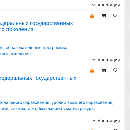
Аннотация
федеральных государственных
го поколения
ия
,
образовательные программы
,
того поколения
Аннотация
 федеральных государственных
ионального образования
,
уровни высшего образования
,
ации
,
специалитет
,
бакалавриат
,
магистратура
,
Аннотация