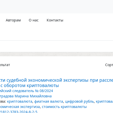
Авторам
О нас
Контакты
льтат
Сор
ти судебной экономической экспертизы при рассл
 с оборотом криптовалюты
ийский следователь № 08/2024
градова Марина Михайловна
ва:
криптовалюта
,
фиатная валюта
,
цифровой рубль
,
криптова
номическая экспертиза
,
стоимость криптовалюты
/1812-3783-2024-8-2-5