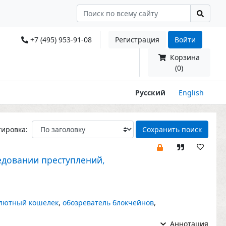
+7 (495) 953-91-08
Регистрация
Войти
Корзина
(0)
Русский
English
тировка:
Сохранить поиск
едовании преступлений,
лютный кошелек
,
обозреватель блокчейнов
,
Аннотация