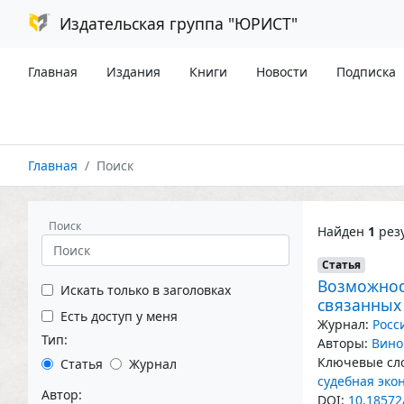
Издательская группа "ЮРИСТ"
Главная
Издания
Книги
Новости
Подписка
Главная
Поиск
Поиск
Найден
1
резу
Статья
Возможнос
Искать только в заголовках
связанных
Есть доступ у меня
Журнал:
Росс
Тип:
Авторы:
Вино
Ключевые сло
Статья
Журнал
судебная эко
Автор:
DOI:
10.18572